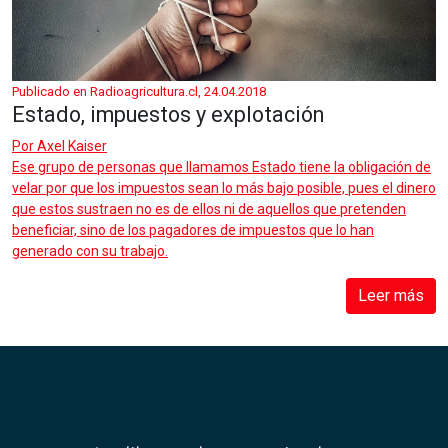
Publicado en Radioagricultura.cl, 24.04.2018
Estado, impuestos y explotación
Por
Axel Kaiser
Ese grupo de personas que llamamos Estado tiene la obligación de
velar por que los impuestos sean lo más bajo posible, pues el dinero
que estos sustraen no es de ellos ni de aquellos que pretenden
beneficiar, sino de los pagadores de impuestos que lo han
generado con su trabajo.
Leer más