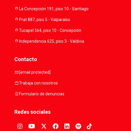
location_on
La Concepción 191, piso 10 - Santiago
location_on
Prat 887, piso 5 - Valparaíso
location_on
Tucapel 564, piso 10 - Concepción
location_on
Independencia 625, piso 3 - Valdivia
Contacto
mail
[email protected]
work
Trabaja con nosotros
assignment
Formulario de denuncias
Redes sociales