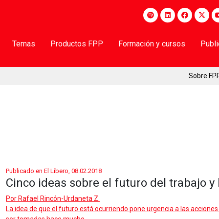
Temas
Productos FPP
Formación y cursos
Publ
Sobre FP
Publicado en El Líbero, 08.02.2018
Cinco ideas sobre el futuro del trabajo y 
Por
Rafael Rincón-Urdaneta Z.
La idea de que el futuro está ocurriendo pone urgencia a las acciones 