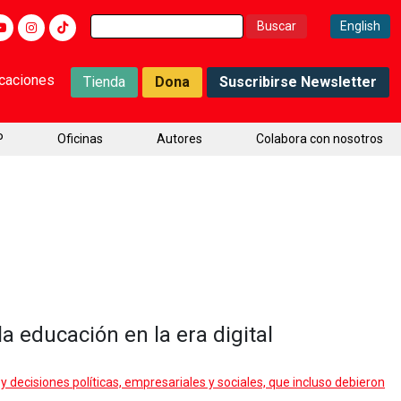
Buscar:
English
icaciones
Tienda
Dona
Suscribirse Newsletter
P
Oficinas
Autores
Colabora con nosotros
la educación en la era digital
y decisiones políticas, empresariales y sociales, que incluso debieron