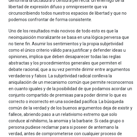
denomina la dictadura o censura perfecta: un enemigo de la
libertad de expresión difuso y omnipresente que va
circunscribiendo todos nuestros espacios de libertad y que no
podemos confrontar de forma consistente.
Uno de los resultados más nocivos de todo esto es que la
neoinquisición moralizante se basa en una lógica perversa que
no tiene fin. Asumir los sentimientos y la propia subjetividad
como el único criterio válido para justificar y defender ideas u
opiniones, implica que deben desaparecer todas las reglas
abstractas y los procedimientos generales que permiten el
debate racional, que a su vez permite dirimir entre argumentos
verdaderos y falsos. La subjetividad radical conlleva la
aniquilación de un mecanismo común que permite reconocernos
en cuanto iguales y de la posibilidad de que podamos acordar un
conjunto compartido de premisas para poder dirimir lo que es
correcto o incorrecto en una sociedad pacífica. La búsqueda
común de la verdad y de los buenos argumentos deja de existir y
fallece, abriendo paso a un relativismo extremo que solo
conduce al nihilismo, la anomia y la barbarie. Si cada grupo o
persona pudiese reclamar para si poseer de antemano la
verdad, antes de comprometerse con cualquier proceso de