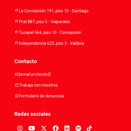
location_on
La Concepción 191, piso 10 - Santiago
location_on
Prat 887, piso 5 - Valparaíso
location_on
Tucapel 564, piso 10 - Concepción
location_on
Independencia 625, piso 3 - Valdivia
Contacto
mail
[email protected]
work
Trabaja con nosotros
assignment
Formulario de denuncias
Redes sociales