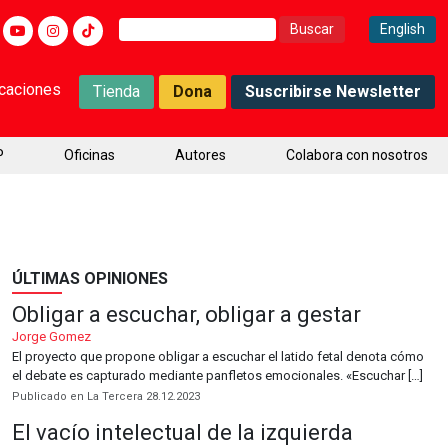
Buscar:
English
icaciones
Tienda
Dona
Suscribirse Newsletter
P
Oficinas
Autores
Colabora con nosotros
ÚLTIMAS OPINIONES
Obligar a escuchar, obligar a gestar
Jorge Gomez
El proyecto que propone obligar a escuchar el latido fetal denota cómo
el debate es capturado mediante panfletos emocionales. «Escuchar […]
Publicado en La Tercera 28.12.2023
El vacío intelectual de la izquierda