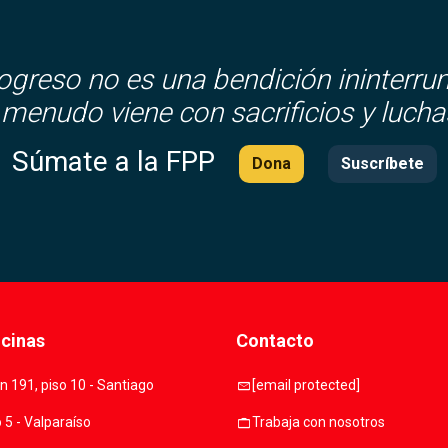
rogreso no es una bendición ininterru
 menudo viene con sacrificios y lucha
Súmate a la FPP
Dona
Suscríbete
icinas
Contacto
mail
 191, piso 10 - Santiago
[email protected]
work
o 5 - Valparaíso
Trabaja con nosotros