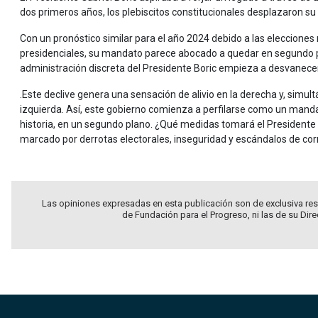
dos primeros años, los plebiscitos constitucionales desplazaron su
Con un pronóstico similar para el año 2024 debido a las elecciones 
presidenciales, su mandato parece abocado a quedar en segundo pla
administración discreta del Presidente Boric empieza a desvane
.Este declive genera una sensación de alivio en la derecha y, simu
izquierda. Así, este gobierno comienza a perfilarse como un mandat
historia, en un segundo plano. ¿Qué medidas tomará el Presidente e
marcado por derrotas electorales, inseguridad y escándalos de co
Las opiniones expresadas en esta publicación son de exclusiva res
de Fundación para el Progreso, ni las de su Dir