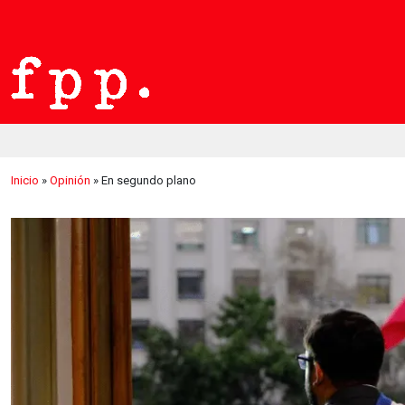
Inicio
»
Opinión
»
En segundo plano