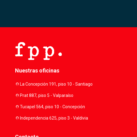
Nuestras oficinas
location_on
La Concepción 191, piso 10 - Santiago
location_on
Prat 887, piso 5 - Valparaíso
location_on
Tucapel 564, piso 10 - Concepción
location_on
Independencia 625, piso 3 - Valdivia
Contacto