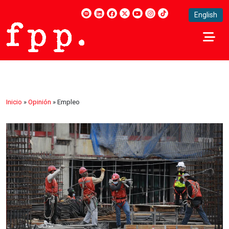
English
Inicio
»
Opinión
»
Empleo