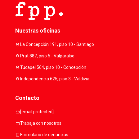
Nuestras oficinas
location_on
La Concepción 191, piso 10 - Santiago
location_on
Prat 887, piso 5 - Valparaíso
location_on
Tucapel 564, piso 10 - Concepción
location_on
Independencia 625, piso 3 - Valdivia
Contacto
mail
[email protected]
work
Trabaja con nosotros
assignment
Formulario de denuncias