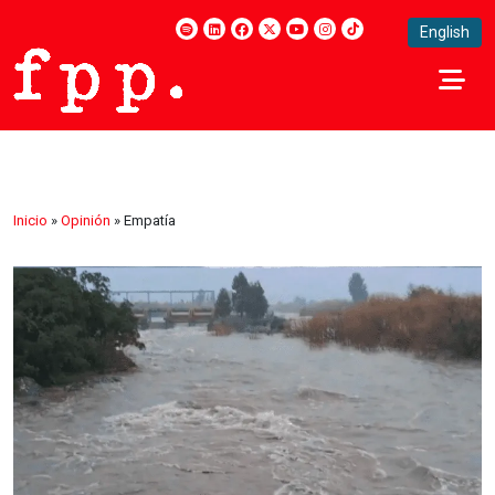
English
Inicio
»
Opinión
»
Empatía