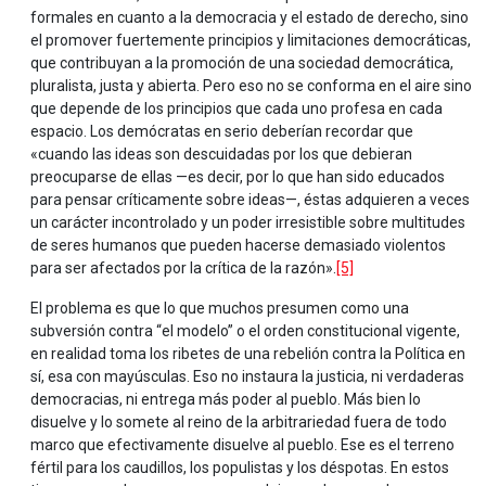
formales en cuanto a la democracia y el estado de derecho, sino
el promover fuertemente principios y limitaciones democráticas,
que contribuyan a la promoción de una sociedad democrática,
pluralista, justa y abierta. Pero eso no se conforma en el aire sino
que depende de los principios que cada uno profesa en cada
espacio. Los demócratas en serio deberían recordar que
«cuando las ideas son descuidadas por los que debieran
preocuparse de ellas —es decir, por lo que han sido educados
para pensar críticamente sobre ideas—, éstas adquieren a veces
un carácter incontrolado y un poder irresistible sobre multitudes
de seres humanos que pueden hacerse demasiado violentos
para ser afectados por la crítica de la razón».
[5]
El problema es que lo que muchos presumen como una
subversión contra “el modelo” o el orden constitucional vigente,
en realidad toma los ribetes de una rebelión contra la Política en
sí, esa con mayúsculas. Eso no instaura la justicia, ni verdaderas
democracias, ni entrega más poder al pueblo. Más bien lo
disuelve y lo somete al reino de la arbitrariedad fuera de todo
marco que efectivamente disuelve al pueblo. Ese es el terreno
fértil para los caudillos, los populistas y los déspotas. En estos