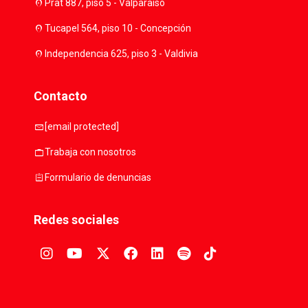
location_on
Prat 887, piso 5 - Valparaíso
location_on
Tucapel 564, piso 10 - Concepción
location_on
Independencia 625, piso 3 - Valdivia
Contacto
mail
[email protected]
work
Trabaja con nosotros
assignment
Formulario de denuncias
Redes sociales