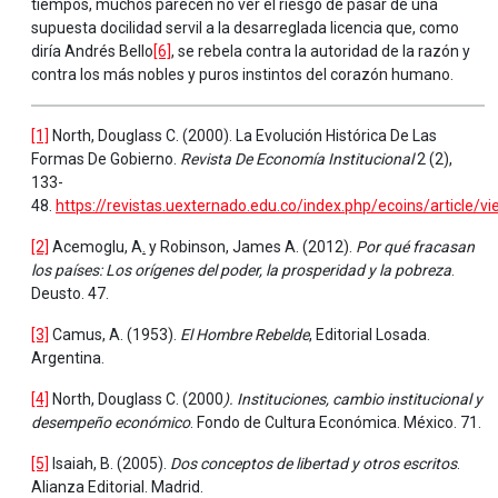
tiempos, muchos parecen no ver el riesgo de pasar de una
supuesta docilidad servil a la desarreglada licencia que, como
diría Andrés Bello
[6]
, se rebela contra la autoridad de la razón y
contra los más nobles y puros instintos del corazón humano.
[1]
North, Douglass C. (2000). La Evolución Histórica De Las
Formas De Gobierno.
Revista De Economía Institucional
2 (2),
133-
48.
https://revistas.uexternado.edu.co/index.php/ecoins/article/v
[2]
Acemoglu, A
.
y Robinson, James A. (2012).
Por qué fracasan
los países: Los orígenes del poder, la prosperidad y la pobreza
.
Deusto. 47.
[3]
Camus, A. (1953).
El Hombre Rebelde
, Editorial Losada.
Argentina.
[4]
North, Douglass C. (2000
). Instituciones, cambio institucional y
desempeño económico
. Fondo de Cultura Económica. México. 71.
[5]
Isaiah, B. (2005).
Dos conceptos de libertad y otros escritos
.
Alianza Editorial. Madrid.