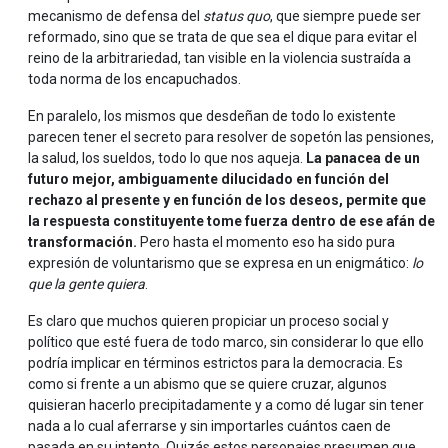
mecanismo de defensa del
status quo
, que siempre puede ser
reformado, sino que se trata de que sea el dique para evitar el
reino de la arbitrariedad, tan visible en la violencia sustraída a
toda norma de los encapuchados.
En paralelo, los mismos que desdeñan de todo lo existente
parecen tener el secreto para resolver de sopetón las pensiones,
la salud, los sueldos, todo lo que nos aqueja.
La panacea de un
futuro mejor, ambiguamente dilucidado en función del
rechazo al presente y en función de los deseos, permite que
la respuesta constituyente tome fuerza dentro de ese afán de
transformación.
Pero hasta el momento eso ha sido pura
expresión de voluntarismo que se expresa en un enigmático:
lo
que la gente quiera
.
Es claro que muchos quieren propiciar un proceso social y
político que esté fuera de todo marco, sin considerar lo que ello
podría implicar en términos estrictos para la democracia. Es
como si frente a un abismo que se quiere cruzar, algunos
quisieran hacerlo precipitadamente y a como dé lugar sin tener
nada a lo cual aferrarse y sin importarles cuántos caen de
pasada en su intento. Quizás estos personajes presumen que