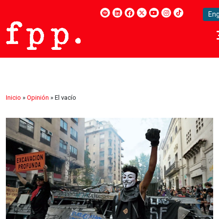
Eng
Inicio
»
Opinión
»
El vacío