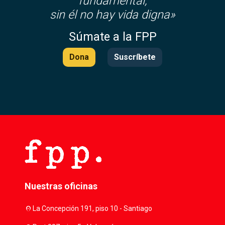
fundamental,
sin él no hay vida digna»
Súmate a la FPP
Dona
Suscríbete
Nuestras oficinas
location_on
La Concepción 191, piso 10 - Santiago