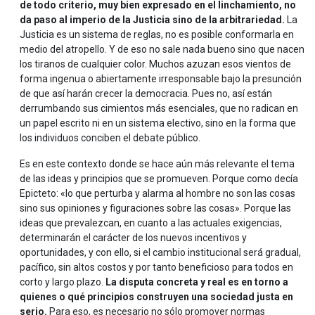
de todo criterio, muy bien expresado en el linchamiento, no
da paso al imperio de la Justicia sino de la arbitrariedad.
La
Justicia es un sistema de reglas, no es posible conformarla en
medio del atropello. Y de eso no sale nada bueno sino que nacen
los tiranos de cualquier color. Muchos azuzan esos vientos de
forma ingenua o abiertamente irresponsable bajo la presunción
de que así harán crecer la democracia. Pues no, así están
derrumbando sus cimientos más esenciales, que no radican en
un papel escrito ni en un sistema electivo, sino en la forma que
los individuos conciben el debate público.
Es en este contexto donde se hace aún más relevante el tema
de las ideas y principios que se promueven. Porque como decía
Epicteto: «lo que perturba y alarma al hombre no son las cosas
sino sus opiniones y figuraciones sobre las cosas». Porque las
ideas que prevalezcan, en cuanto a las actuales exigencias,
determinarán el carácter de los nuevos incentivos y
oportunidades, y con ello, si el cambio institucional será gradual,
pacífico, sin altos costos y por tanto beneficioso para todos en
corto y largo plazo.
La disputa concreta y real es en torno a
quienes o qué principios construyen una sociedad justa en
serio.
Para eso, es necesario no sólo promover normas