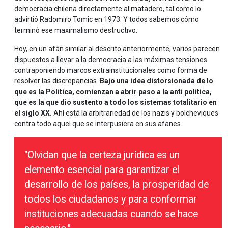
democracia chilena directamente al matadero, tal como lo
advirtió Radomiro Tomic en 1973. Y todos sabemos cómo
terminó ese maximalismo destructivo.
Hoy, en un afán similar al descrito anteriormente, varios parecen
dispuestos a llevar a la democracia a las máximas tensiones
contraponiendo marcos extrainstitucionales como forma de
resolver las discrepancias.
Bajo una idea distorsionada de lo
que es la Política, comienzan a abrir paso a la anti política,
que es la que dio sustento a todo los sistemas totalitario en
el siglo XX.
Ahí está la arbitrariedad de los nazis y bolcheviques
contra todo aquel que se interpusiera en sus afanes.
"Olvidan que la certeza jurídica es un
elemento esencial para garantizar el
desarrollo de los países, la prosperidad de
todos los ciudadanos y para conformar
instituciones adecuadas cuando se hace