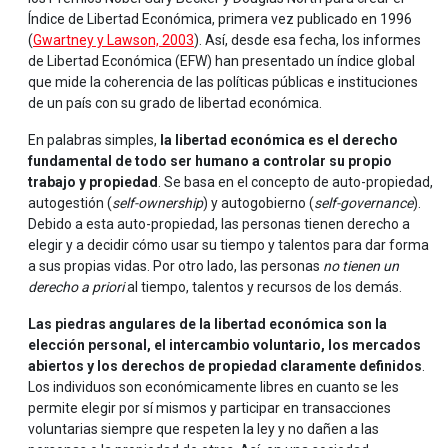
Índice de Libertad Económica, primera vez publicado en 1996
(
Gwartney y Lawson, 2003
). Así, desde esa fecha, los informes
de Libertad Económica (EFW) han presentado un índice global
que mide la coherencia de las políticas públicas e instituciones
de un país con su grado de libertad económica.
En palabras simples,
la libertad económica es el derecho
fundamental de todo ser humano a controlar su propio
trabajo y propiedad
. Se basa en el concepto de auto-propiedad,
autogestión (
self-ownership
) y autogobierno (
self-governance
).
Debido a esta auto-propiedad, las personas tienen derecho a
elegir y a decidir cómo usar su tiempo y talentos para dar forma
a sus propias vidas. Por otro lado, las personas
no tienen un
derecho
a priori
al tiempo, talentos y recursos de los demás.
Las piedras angulares de la libertad económica son la
elección personal, el intercambio voluntario, los mercados
abiertos y los derechos de propiedad claramente definidos
.
Los individuos son económicamente libres en cuanto se les
permite elegir por sí mismos y participar en transacciones
voluntarias siempre que respeten la ley y no dañen a las