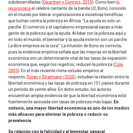
subdesarrolladas (
Gwartney y Connors, 2010
). Como bien
lo
reconociera
el célebre cantante de la banda U2, Bono, conocido
en el mundo por liderar organizaciones e iniciativas benéficas
que luchan contra la pobreza en África: “La ayuda es solo un
parche. El comercio y el capitalismo empresarial sacan a más
gente de la pobreza que la ayuda. Al lidiar con la pobreza aquí y
en todo el mundo, el bienestar y la ayuda exterior son un parche.
La libre empresa es la cura”. La intuición de Bono es correcta,
pues la evidencia empírica señala que las mejoras en la libertad
económica son un determinante vital de las tasas de expansión
económica que, según los registros, reducen la pobreza (
Cole,
2003
). En el más reciente meta-estudio empírico al
respecto,
Doran y Stratmann (2020)
, estudian la relación entre la
libertad económica y las tasas de pobreza en 151 países durante
un período de veinte años. En dicho estudio, los autores
encuentran amplia evidencia de que la libertad económica está
fuertemente asociada con tasas de pobreza más bajas.
En
síntesis, una mayor libertad económica es uno de los medios
más eficaces para eliminar la pobreza o reducir su
prevalencia
.
Su relación con la felicidad y el bienestar general