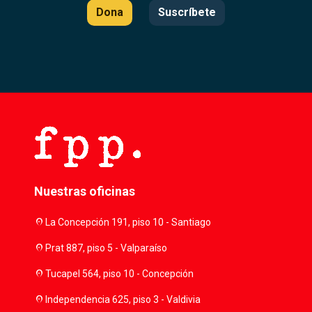
Dona
Suscríbete
Nuestras oficinas
location_on
La Concepción 191, piso 10 - Santiago
location_on
Prat 887, piso 5 - Valparaíso
location_on
Tucapel 564, piso 10 - Concepción
location_on
Independencia 625, piso 3 - Valdivia