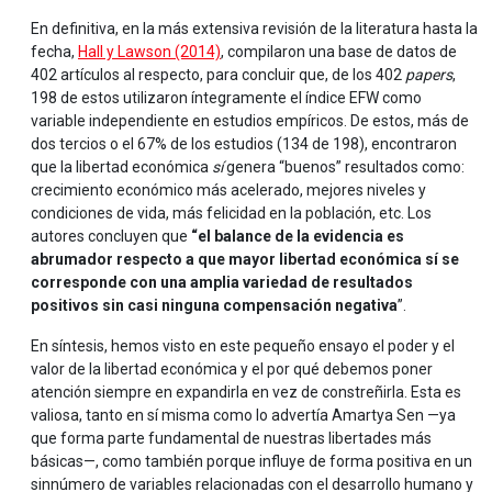
En definitiva, en la más extensiva revisión de la literatura hasta la
fecha,
Hall y Lawson (2014)
, compilaron una base de datos de
402 artículos al respecto, para concluir que, de los 402
papers
,
198 de estos utilizaron íntegramente el índice EFW como
variable independiente en estudios empíricos. De estos, más de
dos tercios o el 67% de los estudios (134 de 198), encontraron
que la libertad económica
sí
genera “buenos” resultados como:
crecimiento económico más acelerado, mejores niveles y
condiciones de vida, más felicidad en la población, etc. Los
autores concluyen que
“el balance de la evidencia es
abrumador respecto a que mayor libertad económica sí se
corresponde con una amplia variedad de resultados
positivos sin casi ninguna compensación negativa
”.
En síntesis, hemos visto en este pequeño ensayo el poder y el
valor de la libertad económica y el por qué debemos poner
atención siempre en expandirla en vez de constreñirla. Esta es
valiosa, tanto en sí misma como lo advertía Amartya Sen —ya
que forma parte fundamental de nuestras libertades más
básicas—, como también porque influye de forma positiva en un
sinnúmero de variables relacionadas con el desarrollo humano y