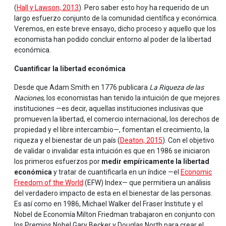
(
Hall y Lawson, 2013
). Pero saber esto hoy ha requerido de un
largo esfuerzo conjunto de la comunidad científica y económica.
Veremos, en este breve ensayo, dicho proceso y aquello que los
economista han podido concluir entorno al poder de la libertad
económica.
Cuantificar la libertad económica
Desde que Adam Smith en 1776 publicara
La Riqueza de las
Naciones
, los economistas han tenido la intuición de que mejores
instituciones —es decir, aquellas instituciones inclusivas que
promueven la libertad, el comercio internacional, los derechos de
propiedad y el libre intercambio—, fomentan el crecimiento, la
riqueza y el bienestar de un país (
Deaton, 2015
). Con el objetivo
de validar o invalidar esta intuición es que en 1986 se iniciaron
los primeros esfuerzos por
medir empíricamente la libertad
económica
y tratar de cuantificarla en un índice —el
Economic
Freedom of the World
(EFW) Index— que permitiera un análisis
del verdadero impacto de esta en el bienestar de las personas.
Es así como en 1986, Michael Walker del Fraser Institute y el
Nobel de Economía Milton Friedman trabajaron en conjunto con
los Premios Nobel Gary Becker y Douglas North para crear el