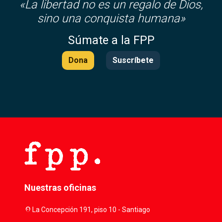
«
La libertad no es un regalo de Dios,
sino una conquista humana»
Súmate a la FPP
Dona
Suscríbete
Nuestras oficinas
location_on
La Concepción 191, piso 10 - Santiago