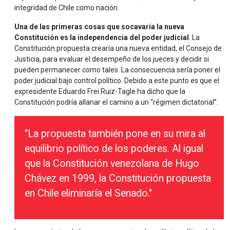
integridad de Chile como nación.
Una de las primeras cosas que socavaría la nueva
Constitución es la independencia del poder judicial
. La
Constitución propuesta crearía una nueva entidad, el Consejo de
Justicia, para evaluar el desempeño de los jueces y decidir si
pueden permanecer como tales. La consecuencia sería poner el
poder judicial bajo control político. Debido a este punto es que el
expresidente Eduardo Frei Ruiz-Tagle ha dicho que la
Constitución podría allanar el camino a un “régimen dictatorial”.
"La propuesta también pone en su mira al
equilibrio político de los poderes. Al igual
que la Constitución venezolana de Hugo
Chávez en 1999, la Constitución propuesta
en Chile eliminaría el Senado."