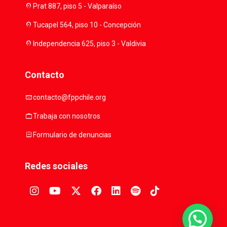
location_on
Prat 887, piso 5 - Valparaíso
location_on
Tucapel 564, piso 10 - Concepción
location_on
Independencia 625, piso 3 - Valdivia
Contacto
mail
contacto@fppchile.org
work
Trabaja con nosotros
assignment
Formulario de denuncias
Redes sociales