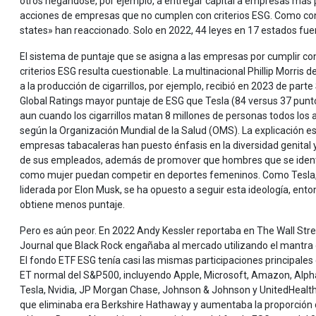
otros negándose, por ejemplo, a entregar capital a empresas más 
acciones de empresas que no cumplen con criterios ESG. Como co
states» han reaccionado. Solo en 2022, 44 leyes en 17 estados fu
El sistema de puntaje que se asigna a las empresas por cumplir co
criterios ESG resulta cuestionable. La multinacional Phillip Morris 
a la producción de cigarrillos, por ejemplo, recibió en 2023 de part
Global Ratings mayor puntaje de ESG que Tesla (84 versus 37 punto
aun cuando los cigarrillos matan 8 millones de personas todos los 
según la Organización Mundial de la Salud (OMS). La explicación e
empresas tabacaleras han puesto énfasis en la diversidad genital y
de sus empleados, además de promover que hombres que se ident
como mujer puedan competir en deportes femeninos. Como Tesla
liderada por Elon Musk, se ha opuesto a seguir esta ideología, ent
obtiene menos puntaje.
Pero es aún peor. En 2022 Andy Kessler reportaba en The Wall Str
Journal que Black Rock engañaba al mercado utilizando el mantra 
El fondo ETF ESG tenía casi las mismas participaciones principales
ET normal del S&P500, incluyendo Apple, Microsoft, Amazon, Alph
Tesla, Nvidia, JP Morgan Chase, Johnson & Johnson y UnitedHealth
que eliminaba era Berkshire Hathaway y aumentaba la proporción