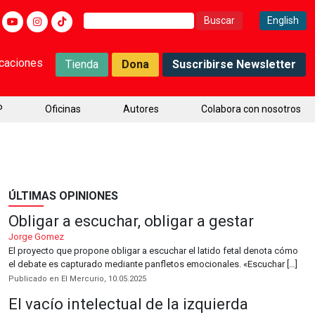
Buscar:
English
icaciones
Tienda
Dona
Suscribirse Newsletter
P
Oficinas
Autores
Colabora con nosotros
ÚLTIMAS OPINIONES
Obligar a escuchar, obligar a gestar
Jorge Gomez
El proyecto que propone obligar a escuchar el latido fetal denota cómo
el debate es capturado mediante panfletos emocionales. «Escuchar […]
Publicado en El Mercurio, 10.05.2025
El vacío intelectual de la izquierda