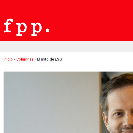
Inicio
»
Columnas
»
El mito de ESG