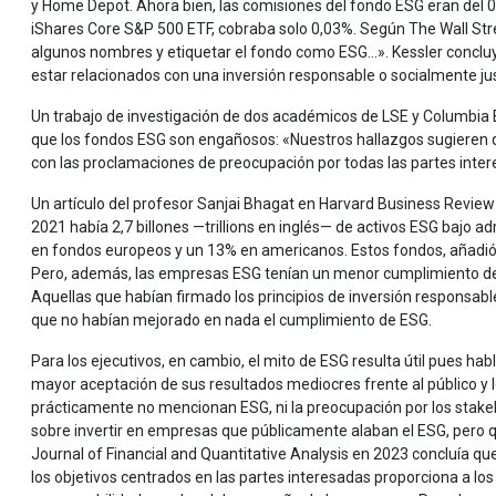
y Home Depot. Ahora bien, las comisiones del fondo ESG eran del 0
iShares Core S&P 500 ETF, cobraba solo 0,03%. Según The Wall Str
algunos nombres y etiquetar el fondo como ESG...». Kessler conclu
estar relacionados con una inversión responsable o socialmente j
Un trabajo de investigación de dos académicos de LSE y Columbia 
que los fondos ESG son engañosos: «Nuestros hallazgos sugieren 
con las proclamaciones de preocupación por todas las partes inter
Un artículo del profesor Sanjai Bhagat en Harvard Business Review
2021 había 2,7 billones —trillions en inglés— de activos ESG bajo 
en fondos europeos y un 13% en americanos. Estos fondos, añadió,
Pero, además, las empresas ESG tenían un menor cumplimiento de 
Aquellas que habían firmado los principios de inversión responsab
que no habían mejorado en nada el cumplimiento de ESG.
Para los ejecutivos, en cambio, el mito de ESG resulta útil pues h
mayor aceptación de sus resultados mediocres frente al público y 
prácticamente no mencionan ESG, ni la preocupación por los stakeho
sobre invertir en empresas que públicamente alaban el ESG, pero 
Journal of Financial and Quantitative Analysis en 2023 concluía qu
los objetivos centrados en las partes interesadas proporciona a lo