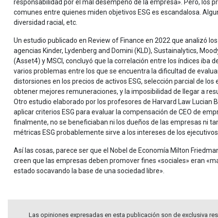
responsabilidad por el mal desempeño de la empresa». Pero, los pro
comunes entre quienes miden objetivos ESG es escandalosa. Alguna
diversidad racial, etc.
Un estudio publicado en Review of Finance en 2022 que analizó los 
agencias Kinder, Lydenberg and Domini (KLD), Sustainalytics, Moody
(Asset4) y MSCI, concluyó que la correlación entre los índices iba d
varios problemas entre los que se encuentra la dificultad de eval
distorsiones en los precios de activos ESG, selección parcial de lo
obtener mejores remuneraciones, y la imposibilidad de llegar a re
Otro estudio elaborado por los profesores de Harvard Law Lucian B
aplicar criterios ESG para evaluar la compensación de CEO de emp
finalmente, no se beneficiaban ni los dueños de las empresas ni t
métricas ESG probablemente sirve a los intereses de los ejecutivos,
Así las cosas, parece ser que el Nobel de Economía Milton Friedm
creen que las empresas deben promover fines «sociales» eran «mar
estado socavando la base de una sociedad libre».
Las opiniones expresadas en esta publicación son de exclusiva res