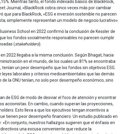
,15%. Mientras tanto, el fondo indexado básico de BlackRock,
eet Journal, «BlackRock cobra cinco veces más por cambiar
yó que para BlackRock, «ESG e inversión sostenible no parecen
usta; simplemente representan un modelo de negocio lucrativo».
Business School en 2022 confirmó la conclusión de Kessler de
que los fondos socialmente responsables no parecen cumplir
esadas (
stakeholders
).
 en 2022 llegaba a la misma conclusión. Según Bhagat, hacia
administración en el mundo, de los cuales un 81% se encontraba
 tenían un peor desempeño que los fondos sin objetivos ESG.
leyes laborales y criterios medioambientales que las demás.
le de la ONU tenían, no solo peor desempeño económico, sino
ablan de ESG de modo de desviar el foco de atención y encontrar
los accionistas. En cambio, cuando superan las proyecciones,
lders. Esto lleva a que los ejecutivos tengan incentivos a
que tienen peor desempeño financiero. Un estudio publicado en
e: «En conjunto, nuestros hallazgos sugieren que el énfasis en
s directivos una excusa conveniente que reduce la