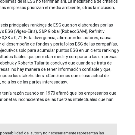
blemas de la ESG no terminan ahí. La inexistencia de criterios
s empresas priorizan el medio ambiente, otras la inclusión,
seis principales rankings de ESG que son elaborados por las
's ESG (Vigeo-Eiris), S&P Global (RobecoSAM), Refinitiv
e 0,38 a 0,71. Esta divergencia, afirmaron los autores, causa
uar el desempeño de fondos y portafolios ESG de las compañías,
s ejecutivos solo para acumular puntos ESG en un cierto ranking y
sultados fiables que permitan medir y comparar a las empresas.
ebchuk y Roberto Tallarita concluyó que cuando se trata de
resas, no hay manera de tener información confiable y que,
ampoco los stakeholders: «Concluimos que el uso actual de
 no a los de las partes interesadas».
an tenía razón cuando en 1970 afirmó que los empresarios que
ionetas inconscientes de las fuerzas intelectuales que han
ponsabilidad del autor y no necesariamente representan las