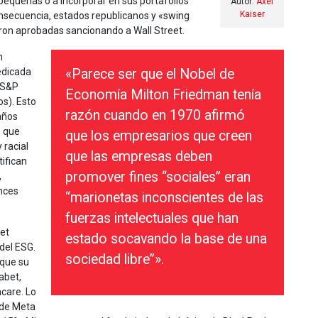
pequeñas o a incorporar en sus portafolios
Autor:
Axel
Kaiser
nsecuencia, estados republicanos y «swing
eron aprobadas sancionando a Wall Street.
n
dedicada
«Parece ser que el Nobel de
e S&P
Economía Milton Friedman tenía
s). Esto
razón cuando en 1970 afirmó
años
s que
que los empresarios que creen
 racial
que las empresas deben
ifican
promover fines “sociales” eran
,
onces
“marionetas inconscientes de las
fuerzas intelectuales que han
eet
estado socavando la base de una
del ESG.
sociedad libre”».
 que su
abet,
care. Lo
 de Meta