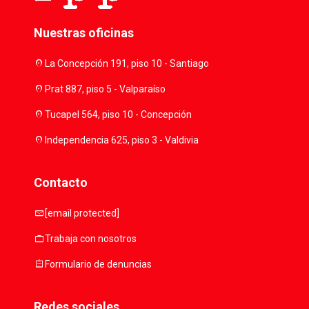
Nuestras oficinas
location_on
La Concepción 191, piso 10 - Santiago
location_on
Prat 887, piso 5 - Valparaíso
location_on
Tucapel 564, piso 10 - Concepción
location_on
Independencia 625, piso 3 - Valdivia
Contacto
mail
[email protected]
work
Trabaja con nosotros
assignment
Formulario de denuncias
Redes sociales