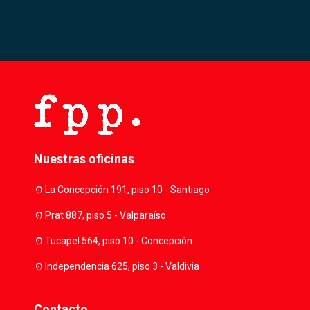
Nuestras oficinas
location_on
La Concepción 191, piso 10 - Santiago
location_on
Prat 887, piso 5 - Valparaíso
location_on
Tucapel 564, piso 10 - Concepción
location_on
Independencia 625, piso 3 - Valdivia
Contacto