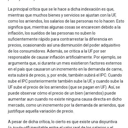
La principal crítica que se le hace a dicha indexación es que,
mientras que muchos bienes y servicios se ajustan con la UF,
como los arriendos, los salarios de las personas no lo hacen. Esto
significa que, mientras algunas cosas se encarecen debido a la
inflación, los sueldos de las personas no suben lo
suficientemente rápido para contrarrestar la diferencia en
precios, ocasionando así una disminución del poder adquisitivo
de los consumidores. Además, se critica a la UF por ser
responsable de causar inflación artificialmente. Por ejemplo, se
argumenta que, si durante un mes existieron factores externos
en el país que causaron un incremento en la demanda de carne,
esta subirá de precio, y, por ende, también subirá el IPC. Cuando
sube el IPC posteriormente también sube la UF, y cuando sube la
UF sube el precio de los arriendos (que se pagan en UF). Así, se
puede observar cómo el precio de un bien (arriendos) puede
aumentar aun cuando no existe ninguna causa directa en dicho
mercado, como un incremento por la demanda de arriendos, que
justifique aquella variación de precio.
A pesar de dicha crítica, lo cierto es que existe una disyuntiva
(o
trade-off
) inevitable entre el valor real de los salarios y el