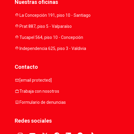
Nuestras oficinas
location_on
La Concepción 191, piso 10 - Santiago
location_on
Prat 887, piso 5 - Valparaíso
location_on
Tucapel 564, piso 10 - Concepción
location_on
Independencia 625, piso 3 - Valdivia
Contacto
mail
[email protected]
work
Trabaja con nosotros
assignment
Formulario de denuncias
Redes sociales