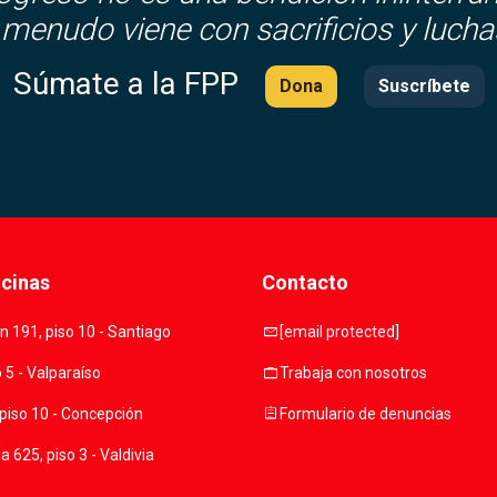
 menudo viene con sacrificios y lucha
Súmate a la FPP
Dona
Suscríbete
icinas
Contacto
mail
 191, piso 10 - Santiago
[email protected]
work
o 5 - Valparaíso
Trabaja con nosotros
assignment
piso 10 - Concepción
Formulario de denuncias
 625, piso 3 - Valdivia