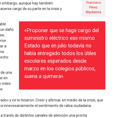
Francisco
Sin embargo, aunque hay también
Pérez
cerse cargo de su parte en la crisis y
Mackenna
able
 un daño
«Proponer que se haga cargo del
se,
suministro eléctrico ese mismo
erse
Estado que en julio todavía no
ar a
ema
había entregado todos los útiles
hecho
escolares esperados desde
marzo en los colegios públicos,
s de una
suena a quimera».
ue en
e miles
os
l
o» y no lo hicieron. Creer y afirmar, en medio de la crisis, que
erza innecesariamente el sentimiento de rabia ciudadana.
a través de distintos canales de atención una pronta