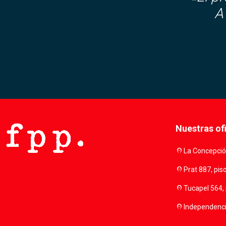
A
Nuestras of
location_on
La Concepción
location_on
Prat 887, pis
location_on
Tucapel 564, 
location_on
Independencia