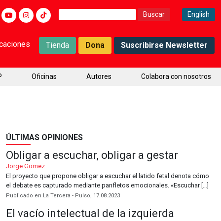
Buscar:
English
icaciones
Tienda
Dona
Suscribirse Newsletter
P
Oficinas
Autores
Colabora con nosotros
ÚLTIMAS OPINIONES
Obligar a escuchar, obligar a gestar
Jorge Gomez
El proyecto que propone obligar a escuchar el latido fetal denota cómo
el debate es capturado mediante panfletos emocionales. «Escuchar […]
Publicado en La Tercera - Pulso, 17.08.2023
El vacío intelectual de la izquierda