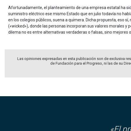
Afortunadamente, el planteamiento de una empresa estatal ha sid
suministro eléctrico ese mismo Estado que en julio todavía no hab
en los colegios públicos, suena a quimera. Dicha propuesta, eso s
(«wicked»), donde las personas incorporan sus valores morales y po
dilema no es entre alternativas verdaderas o falsas, sino mejores o
Las opiniones expresadas en esta publicación son de exclusiva res
de Fundación para el Progreso, ni las de su Dir
«El p