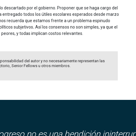
o descartado por el gobierno. Proponer que se haga cargo del
ía entregado todos los útiles escolares esperados desde marzo
í, nos recuerda que estamos frente a un problema espinudo
líticos subjetivos
.
Así los consensos no son simples, ya que el
 peores, y todas implican costos relevantes.
ponsabilidad del autor y no necesariamente representan las
ectorio, Senior Fellows u otros miembros.
rogreso no es una bendición ininterru