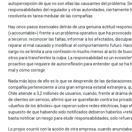
autopercepción de que no son ellas las causantes del problema. 
responsabilidades del regulador y otras autoridades, ciertamente ha
resolverla es tarea medular de las compañías.
Hay cinco pasos esenciales detrás de una genuina actitud respons
(«accountable») frente a un problema operativo que ha provocado
a terceros: reconocer las faltas, informar a los afectados, disculpar
reparar el mal causado y modificar el comportamiento futuro. Hac
cargo no se limita a una confesión ni mucho menos al acto de busc
otros para transferirles la culpa. La responsabilidad es un ecosist
proactivo que requiere de autorreflexión para entender qué se ha 
mal y cómo corregir.
Nada más lejos de ello es lo que se desprende de las declaracione
compañía perteneciente a una gran empresa estatal extranjera, q
Chile atiende a 3,2 millones de usuarios, cuando, frente al drama d
de clientes sin servicio, afirmó que se querellarán contra los privad
«dueños de los árboles» que cayeron sobre redes eléctricas, bajo e
supuesto de que habiendo sido notificados debieron haberlos «retirad
basta notificar un riesgo para eludir responsabilidades, solo refu
Lo propio ocurrió con la acción de otra empresa, cuando anunciaba 