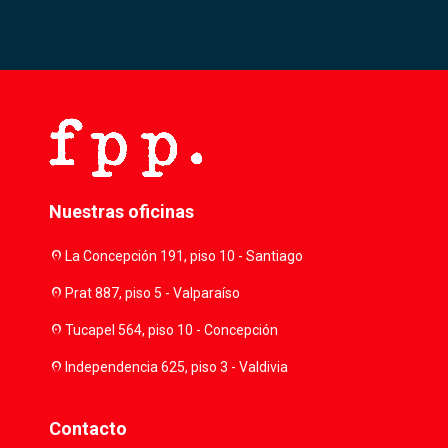
Nuestras oficinas
location_on
La Concepción 191, piso 10 - Santiago
location_on
Prat 887, piso 5 - Valparaíso
location_on
Tucapel 564, piso 10 - Concepción
location_on
Independencia 625, piso 3 - Valdivia
Contacto