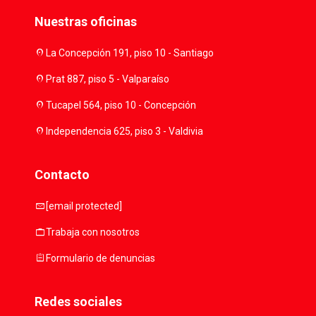
Nuestras oficinas
location_on
La Concepción 191, piso 10 - Santiago
location_on
Prat 887, piso 5 - Valparaíso
location_on
Tucapel 564, piso 10 - Concepción
location_on
Independencia 625, piso 3 - Valdivia
Contacto
mail
[email protected]
work
Trabaja con nosotros
assignment
Formulario de denuncias
Redes sociales