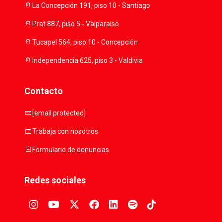
location_on
La Concepción 191, piso 10 - Santiago
location_on
Prat 887, piso 5 - Valparaíso
location_on
Tucapel 564, piso 10 - Concepción
location_on
Independencia 625, piso 3 - Valdivia
Contacto
mail
[email protected]
work
Trabaja con nosotros
assignment
Formulario de denuncias
Redes sociales