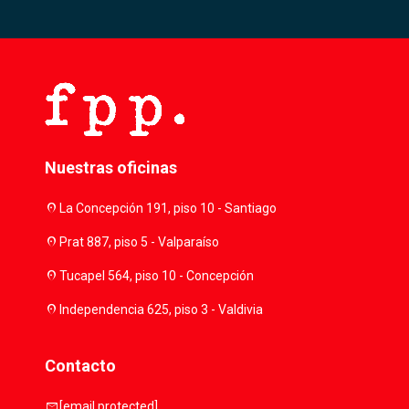
Nuestras oficinas
location_on
La Concepción 191, piso 10 - Santiago
location_on
Prat 887, piso 5 - Valparaíso
location_on
Tucapel 564, piso 10 - Concepción
location_on
Independencia 625, piso 3 - Valdivia
Contacto
mail
[email protected]