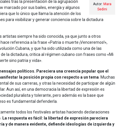
ciales tras la presentación de la agrupación
Autor:
Mara
w marcado por sus bailes, energía y algunos
Sedini
era que lo único que llama la atención de los
es para visibilizar y generar conciencia sobre la dictadura
s artistas siempre ha sido conocida, ya que junto a otros
lo hace referencia a la frase «Patria o muerte ¡Venceremos!»,
evolución Cubana, y que ha sido utilizada como una de las
 de la dictadura, critica al régimen cubano con frases como «Mi
rte sino patria y vida».
nsajes políticos. Pareciera una creencia popular que el
anifestar la posición propia con respecto a un tema
. Muchas
al de sus carreras, y otras la necesidad de participar de algún
ar. Aun así, en una democracia la libertad de expresión es
ociedad pluralista y tolerante, pero además es la base que
or eso es fundamental defenderla.
tamente todos los festivales artistas haciendo declaraciones
o.
La respuesta es fácil: la libertad de expresión pareciera
ía y de manera evidente, defiende ideologías de izquierda y