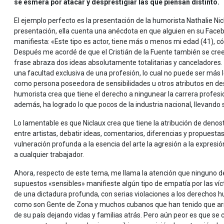
se esmera por atacar y desprestigiar las que piensan distinto.
El ejemplo perfecto es la presentación de la humorista Nathalie Nic
presentación, ella cuenta una anécdota en que alguien en su Faceboo
manifiesta: «Este tipo es actor, tiene más o menos mi edad (41), có
Después me acordé de que el Cristián de la Fuente también se cree
frase abraza dos ideas absolutamente totalitarias y canceladores. 
una facultad exclusiva de una profesión, lo cual no puede ser más l
como persona poseedora de sensibilidades u otros atributos en des
humorista crea que tiene el derecho a ningunear la carrera profesio
además, ha logrado lo que pocos de la industria nacional, llevando s
Lo lamentable es que Niclaux crea que tiene la atribución de denos
entre artistas, debatir ideas, comentarios, diferencias y propuestas
vulneración profunda a la esencia del arte la agresión a la expresió
a cualquier trabajador.
Ahora, respecto de este tema, me llama la atención que ninguno d
supuestos «sensibles» manifieste algún tipo de empatía por las ví
de una dictadura profunda, con serias violaciones a los derechos 
como son Gente de Zona y muchos cubanos que han tenido que ar
de su país dejando vidas y familias atrás. Pero aún peor es que se 