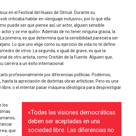
loux en el Festival del Huaso de Olmué. Durante su
k criticaba hablar en «lenguaje inclusivo», por lo que ella
mo puede ser que piense así, un actor, alguien sensible.
 actor y se me quitó». Además de no tener ninguna gracia, la
La primera, es que determina que la sensibilidad pareciera ser
ejano. Lo que uno elige como su ejercicio de vida no te define
medro de otros. La segunda, e igual de grave, es que la
nal de otro artista, como Cristián de la Fuente. Alguien que,
u carrera a un éxito internacional.
tarlo profesionalmente por diferencias políticas. Podemos,
, hasta la apreciación de distintas obras artísticas. Pero es una
n libre; o el intentar pasar máquina ideológica para desprestigiar
e los
ctimas
«Todas las visiones democráticas
humanos,
deben ser aceptadas en una
rancar
sociedad libre. Las diferencias no
crea, que