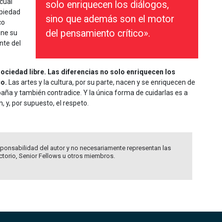
 cual
solo enriquecen los diálogos,
opiedad
sino que además son el motor
co
del pensamiento crítico».
ene su
nte del
ciedad libre. Las diferencias no solo enriquecen los
co.
Las artes y la cultura, por su parte, nacen y se enriquecen de
aña y también contradice. Y la única forma de cuidarlas es a
, y, por supuesto, el respeto.
ponsabilidad del autor y no necesariamente representan las
ectorio, Senior Fellows u otros miembros.