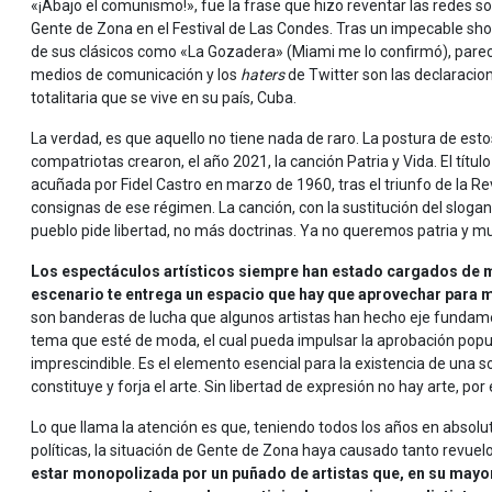
«¡Abajo el comunismo!», fue la frase que hizo reventar las redes so
Gente de Zona en el Festival de Las Condes. Tras un impecable sho
de sus clásicos como «La Gozadera» (Miami me lo confirmó), pareci
medios de comunicación y los
haters
de Twitter son las declaracion
totalitaria que se vive en su país, Cuba.
La verdad, es que aquello no tiene nada de raro. La postura de esto
compatriotas crearon, el año 2021, la canción Patria y Vida. El títu
acuñada por Fidel Castro en marzo de 1960, tras el triunfo de la R
consignas de ese régimen. La canción, con la sustitución del slogan
pueblo pide libertad, no más doctrinas. Ya no queremos patria y mue
Los espectáculos artísticos siempre han estado cargados de me
escenario te entrega un espacio que hay que aprovechar para m
son banderas de lucha que algunos artistas han hecho eje fundament
tema que esté de moda, el cual pueda impulsar la aprobación popul
imprescindible. Es el elemento esencial para la existencia de una s
constituye y forja el arte. Sin libertad de expresión no hay arte, p
Lo que llama la atención es que, teniendo todos los años en absolu
políticas, la situación de Gente de Zona haya causado tanto revuel
estar monopolizada por un puñado de artistas que, en su mayor