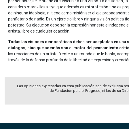
por ser actor, se le puede circunscribir a una visión. La actuación, la
considero maravillosa –ya que además es mi profesión– no es pr
de ninguna ideología, ni tiene como misión ser el eje propagandísti
panfletario de nadie. Es un ejercicio libre y ninguna visión política ti
potestad. Su ejecución debe ser la expresión honesta e independie
artista, libre de cualquier coacción.
Todas las visiones democráticas deben ser aceptadas en una so
diálogos, sino que además son el motor del pensamiento críti
las reacciones de un artista frente a un mundo que le habla, acomp
través de la defensa profunda de la libertad de expresión y creación
Las opiniones expresadas en esta publicación son de exclusiva res
de Fundación para el Progreso, ni las de su Dir