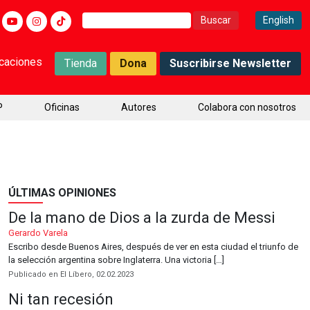
Buscar:
English
icaciones
Tienda
Dona
Suscribirse Newsletter
P
Oficinas
Autores
Colabora con nosotros
ÚLTIMAS OPINIONES
De la mano de Dios a la zurda de Messi
Gerardo Varela
Escribo desde Buenos Aires, después de ver en esta ciudad el triunfo de
la selección argentina sobre Inglaterra. Una victoria […]
Publicado en El Líbero, 02.02.2023
Ni tan recesión