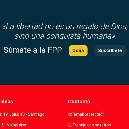
«
La libertad no es un regalo de Dios,
sino una conquista humana»
Súmate a la FPP
Dona
Suscríbete
icinas
Contacto
mail
 191, piso 10 - Santiago
[email protected]
work
o 5 - Valparaíso
Trabaja con nosotros