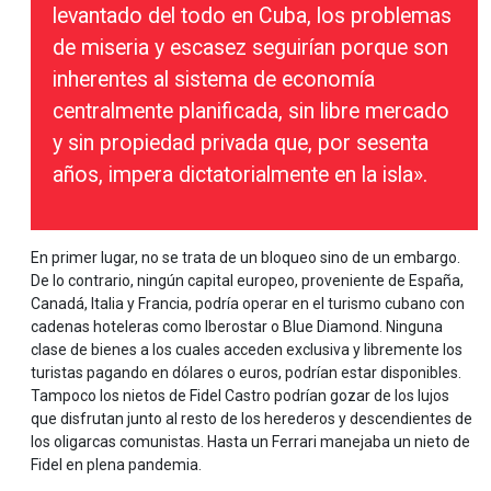
levantado del todo en Cuba, los problemas
de miseria y escasez seguirían porque son
inherentes al sistema de economía
centralmente planificada, sin libre mercado
y sin propiedad privada que, por sesenta
años, impera dictatorialmente en la isla».
En primer lugar, no se trata de un bloqueo sino de un embargo.
De lo contrario, ningún capital europeo, proveniente de España,
Canadá, Italia y Francia, podría operar en el turismo cubano con
cadenas hoteleras como Iberostar o Blue Diamond. Ninguna
clase de bienes a los cuales acceden exclusiva y libremente los
turistas pagando en dólares o euros, podrían estar disponibles.
Tampoco los nietos de Fidel Castro podrían gozar de los lujos
que disfrutan junto al resto de los herederos y descendientes de
los oligarcas comunistas. Hasta un Ferrari manejaba un nieto de
Fidel en plena pandemia.