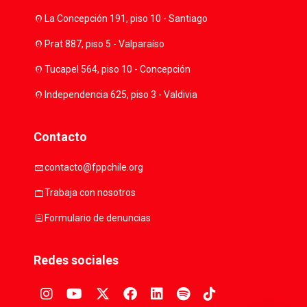
location_on
La Concepción 191, piso 10 - Santiago
location_on
Prat 887, piso 5 - Valparaíso
location_on
Tucapel 564, piso 10 - Concepción
location_on
Independencia 625, piso 3 - Valdivia
Contacto
mail
contacto@fppchile.org
work
Trabaja con nosotros
assignment
Formulario de denuncias
Redes sociales