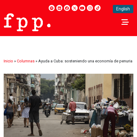
English
Inicio
»
Columnas
»
Ayuda a Cuba: sosteniendo una economía de penuria