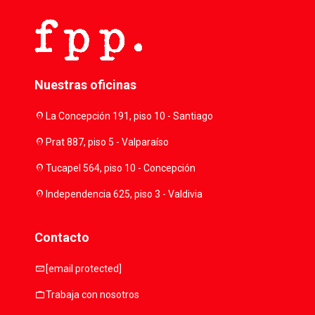
Nuestras oficinas
location_on
La Concepción 191, piso 10 - Santiago
location_on
Prat 887, piso 5 - Valparaíso
location_on
Tucapel 564, piso 10 - Concepción
location_on
Independencia 625, piso 3 - Valdivia
Contacto
mail
[email protected]
work
Trabaja con nosotros