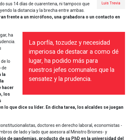
Luis Trevia
nado sus 14 días de cuarentena, ni tampoco que
yendo la distancia y la brecha entre ambas.
ran frente a un micrófono, una grabadora o un contacto en
gar, ha
udencia.
La porfía, tozudez y necesidad
s
imperiosa de destacar a como dé
lugar, ha podido más para
 de lo
 de
nuestros jefes comunales que la
 la
sensatez y la prudencia.
la
e hacer
, los
s
lo que dice su líder. En dicha tarea, los alcaldes se juegan
onstitucionalistas, doctores en derecho laboral, economistas -
ros de lado y lado que asesora al Ministro Briones- y
ión de pandemias, producto de su PhD en la universidad del