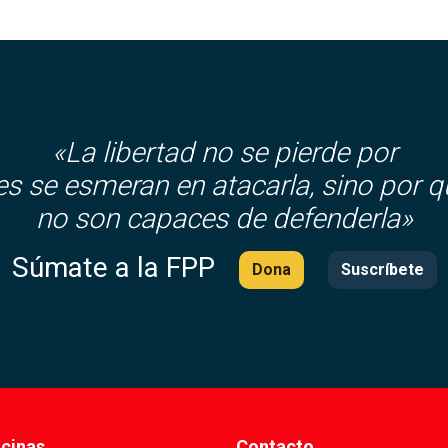
«La libertad no se pierde por
es se esmeran en atacarla, sino por q
no son capaces de defenderla»
Súmate a la FPP
Dona
Suscríbete
icinas
Contacto