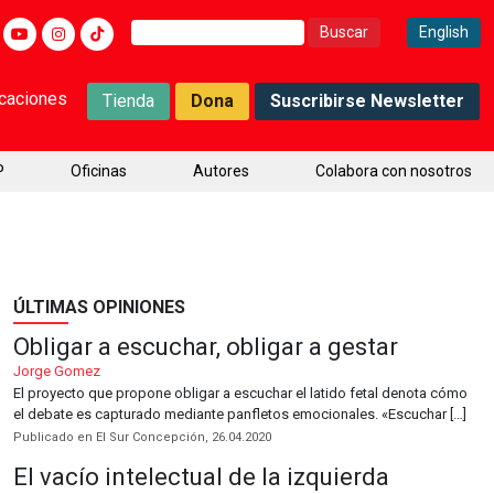
Buscar:
English
icaciones
Tienda
Dona
Suscribirse Newsletter
P
Oficinas
Autores
Colabora con nosotros
ÚLTIMAS OPINIONES
Obligar a escuchar, obligar a gestar
Jorge Gomez
El proyecto que propone obligar a escuchar el latido fetal denota cómo
el debate es capturado mediante panfletos emocionales. «Escuchar […]
Publicado en El Sur Concepción, 26.04.2020
El vacío intelectual de la izquierda