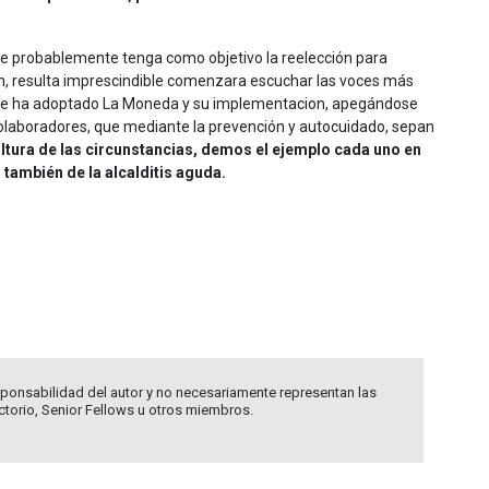
ue probablemente tenga como objetivo la reelección para
en, resulta imprescindible comenzara escuchar las voces más
a que ha adoptado La Moneda y su implementacion, apegándose
olaboradores, que mediante la prevención y autocuidado, sepan
ltura de las circunstancias, demos el ejemplo cada uno en
 también de la alcalditis aguda.
ponsabilidad del autor y no necesariamente representan las
ectorio, Senior Fellows u otros miembros.