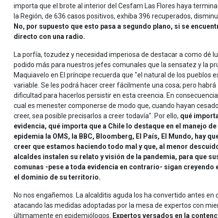
importa que el brote al interior del Cesfam Las Flores haya termi
la Región, de 636 casos positivos, exhiba 396 recuperados, disminu
No, por supuesto que esto pasa a segundo plano, si se encuent
directo con una radio.
La porfía, tozudez y necesidad imperiosa de destacar a como dé lu
podido más para nuestros jefes comunales que la sensatez y la pr
Maquiavelo en El príncipe recuerda que "el natural de los pueblos e
variable. Se les podrá hacer creer fácilmente una cosa; pero habrá
dificultad para hacerlos persistir en esta creencia. En consecuencia
cual es menester componerse de modo que, cuando hayan cesado
creer, sea posible precisarlos a creer todavía". Por ello,
qué importa
evidencia, qué importa que a Chile lo destaque en el manejo de 
epidemia la OMS, la BBC, Bloomberg, El País, El Mundo, hay qu
creer que estamos haciendo todo mal y que, al menor descuido
alcaldes instalen su relato y visión de la pandemia, para que su
comunas -pese a toda evidencia en contrario- sigan creyendo en 
el dominio de su territorio.
No nos engañemos. La alcalditis aguda los ha convertido antes en c
atacando las medidas adoptadas por la mesa de expertos con miemb
últimamente en epidemiólogos.
Expertos versados en la contenc