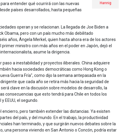
Hannig
 para entender qué ocurrirá con las nuevas
n desde países desarrollados, hasta pequeñas
ciedades operan y se relacionan. La llegada de Joe Biden a
ack Obama, pero con un país mucho más debilitado
iséis años, Ángela Merkel, quien hasta ahora era de los actores
 primer ministro con más años en el poder en Japón, dejó el
internacionalista, asume la dirigencia.
 paso a inestabilidad y proyectos iliberales. China adquiere
también hacia sociedades democráticas como Hong Kong o
 nueva Guerra Fría", como dijo la semana antepasada en la
 dirigente que cada año se retira más hacia la seguridad de
será clave en la discusión sobre modelos de desarrollo, la
o las consecuencias que esto tendrá para Chile en todos los
l y EEUU, el segundo.
el encierro, pero también extender las distancias. Ya existen
artes del país, y del mundo. En el trabajo, la productividad
nciales han terminado, y que surgirán nuevos debates sobre la
sto, una persona viviendo en San Antonio o Concón, podría estar