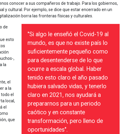
menos conocer a sus compañeros de trabajo. Para los gobiernos,
ual y cultural. Por ejemplo, se dice que estar encerrado en un
talización borra las fronteras físicas y culturales.
ño de
"Si algo le enseñó el Covid-19 al
que esto
mundo, es que no existe país lo
tos
suficientemente pequeño como
ación
muchos-,
para desentenderse de lo que
a la
ocurre a escala global. Haber
tenido esto claro el año pasado
te, el
hubiera salvado vidas, y tenerlo
er a la
claro en 2021, nos ayudará a
 todo el
a local,
prepararnos para un periodo
á el
caótico y en constante
 como
ción, que
transformación, pero lleno de
oportunidades".