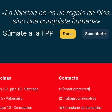
«
La libertad no es un regalo de Dios,
sino una conquista humana»
Súmate a la FPP
Dona
Suscríbete
icinas
Contacto
mail
 191, piso 10 - Santiago
[email protected]
work
o 5 - Valparaíso
Trabaja con nosotros
assignment
piso 10 - Concepción
Formulario de denuncias