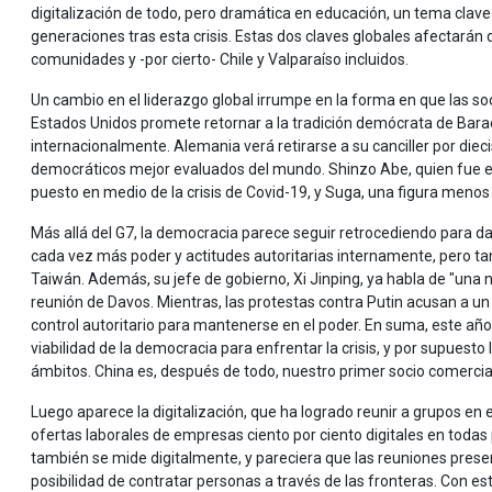
digitalización de todo, pero dramática en educación, un tema clave
generaciones tras esta crisis. Estas dos claves globales afectará
comunidades y -por cierto- Chile y Valparaíso incluidos.
Un cambio en el liderazgo global irrumpe en la forma en que las so
Estados Unidos promete retornar a la tradición demócrata de Bar
internacionalmente. Alemania verá retirarse a su canciller por diec
democráticos mejor evaluados del mundo. Shinzo Abe, quien fue el
puesto en medio de la crisis de Covid-19, y Suga, una figura menos 
Más allá del G7, la democracia parece seguir retrocediendo para dar
cada vez más poder y actitudes autoritarias internamente, pero 
Taiwán. Además, su jefe de gobierno, Xi Jinping, ya habla de "una
reunión de Davos. Mientras, las protestas contra Putin acusan a un
control autoritario para mantenerse en el poder. En suma, este año 
viabilidad de la democracia para enfrentar la crisis, y por supuest
ámbitos. China es, después de todo, nuestro primer socio comercia
Luego aparece la digitalización, que ha logrado reunir a grupos en 
ofertas laborales de empresas ciento por ciento digitales en todas p
también se mide digitalmente, y pareciera que las reuniones prese
posibilidad de contratar personas a través de las fronteras. Con e