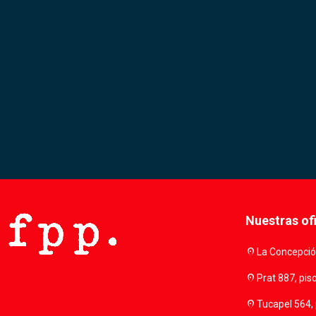
Nuestras of
location_on
La Concepción
location_on
Prat 887, pis
location_on
Tucapel 564, 