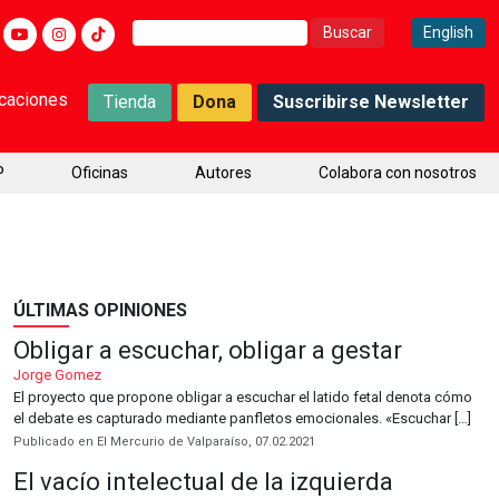
Buscar:
English
icaciones
Tienda
Dona
Suscribirse Newsletter
P
Oficinas
Autores
Colabora con nosotros
ÚLTIMAS OPINIONES
Obligar a escuchar, obligar a gestar
Jorge Gomez
El proyecto que propone obligar a escuchar el latido fetal denota cómo
el debate es capturado mediante panfletos emocionales. «Escuchar […]
Publicado en El Mercurio de Valparaíso, 07.02.2021
El vacío intelectual de la izquierda