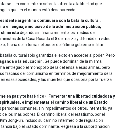
arse-, en concientizar sobre la afrenta a la libertad que
 flagelo que en el mundo está desaparecido.
idente argentino continuará con la batalla cultural.
ió el lenguaje inclusivo de la administración pública,
irchnerista
dejando sin financiamiento los medios de
eministas de la Casa Rosada el 8 de marzo y difundió un video
rzo, fecha de la toma del poder del último gobierno militar.
 batalla cultural sólo garantiza el éxito en acceder al poder.
Pero
aganda o la educación.
Se puede dominar, de la misma
 ha entregado el monopolio de la defensa a esas armas, pero
pitoso fracaso del comunismo en términos de mejoramiento de la
ir en esas sociedades, y las muertes que ocasiona por la fuerza
me en paz y te haré rico». Fomentar una libertad cuidadosa y
irituales, e implementar el camino liberal de un Estado
las personas comunes, sin impedimentos de otros, intentarlo, ya
e los más pobres. El camino iliberal del estatismo, por el
 y Kim Jong-un. Incluso su camino intermedio de regulación
 infancia bajo el Estado dominante. Regresa a la subordinación