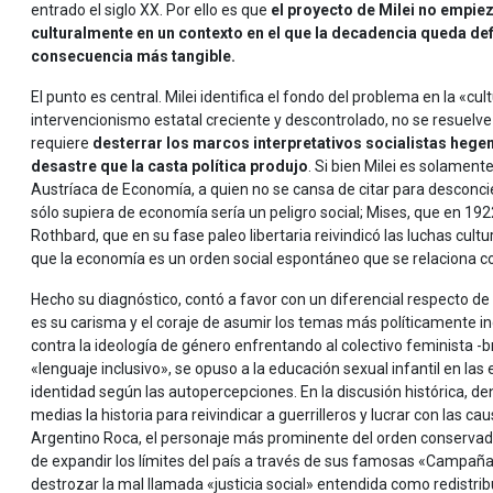
entrado el siglo XX. Por ello es que
el proyecto de Milei no empiez
culturalmente en un contexto en el que la decadencia queda def
consecuencia más tangible.
El punto es central. Milei identifica el fondo del problema en la «c
intervencionismo estatal creciente y descontrolado, no se resue
requiere
desterrar los marcos interpretativos socialistas hege
desastre que la casta política produjo
. Si bien Milei es solament
Austríaca de Economía, a quien no se cansa de citar para desconci
sólo supiera de economía sería un peligro social; Mises, que en 192
Rothbard, que en su fase paleo libertaria reivindicó las luchas cultu
que la economía es un orden social espontáneo que se relaciona con 
Hecho su diagnóstico, contó a favor con un diferencial respecto d
es su carisma y el coraje de asumir los temas más políticamente in
contra la ideología de género enfrentando al colectivo feminista -br
«lenguaje inclusivo», se opuso a la educación sexual infantil en la
identidad según las autopercepciones. En la discusión histórica, de
medias la historia para reivindicar a guerrilleros y lucrar con las ca
Argentino Roca, el personaje más prominente del orden conservador 
de expandir los límites del país a través de sus famosas «Campañas
destrozar la mal llamada «justicia social» entendida como redistribuc