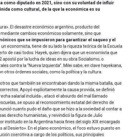
a como diputado en 2021, sino con su voluntad de influir
inida como cultural, de la que la económica es su
ultura». El desastre económico argentino, producto del
lve mediante cambios económicos solamente, sino que
mónicos que se impusieron para garantizar el saqueo y el
e un economista, tiene de su lado la riqueza teórica de la Escuela
erto de casi todos: Hayek, quien dijera que un economista que
2 apostó por la lucha de ideas en su obra Socialismo; o
rales contra la “Nueva Izquierda”. Milei sabe, en clave hayekiana,
otros órdenes sociales, como la política y la cultura.
e otros que también se encontraban dando la misma batalla, que
correctos. Apoyó explícitamente la causa provida, se definió
echa salarial incluida-, atacó el absurdo del mal llamado
s escuelas, se opuso al reconocimiento estatal del derecho de
nunció cuanto pudo el daño que se hizo a la sociedad al contar a
usas derecho humanistas, y reivindicó la figura de Julio
instituido en la Argentina hacia fines del siglo XIX encargado
 al Desierto». En el plano económico, el foco estuvo puesto en
ión coercitiva a cargo de los políticos, sus principales