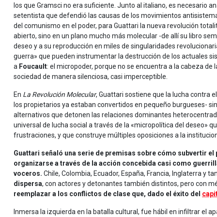
los que Gramsci no era suficiente. Junto al italiano, es necesario a
setentista que defendió las causas de los movimientos antisistem
del comunismo en el poder, para Guattari la nueva revolución totalita
abierto, sino en un plano mucho más molecular -de allí su libro sem
deseo y a su reproducción en miles de singularidades revoluciona
guerra» que pueden instrumentar la destrucción de los actuales sis
a
Foucault
: el micropoder, porque no se encuentra a la cabeza de l
sociedad de manera silenciosa, casi imperceptible.
En
La Revolución Molecular
, Guattari sostiene que la lucha contra e
los propietarios ya estaban convertidos en pequeño burgueses- sin
alternativos que detonen las relaciones dominantes heterocentrada
universal de lucha social a través de la «micropolítica del deseo» q
frustraciones, y que construye múltiples oposiciones a la institucio
Guattari señaló una serie de premisas sobre cómo subvertir el 
organizarse a través de la acción concebida casi como guerrilla
voceros.
Chile, Colombia, Ecuador, España, Francia, Inglaterra y t
dispersa
, con actores y detonantes también distintos, pero con m
reemplazar a los conflictos de clase que, dado el éxito del
capi
Inmersa la izquierda en la batalla cultural, fue hábil en infiltrar el