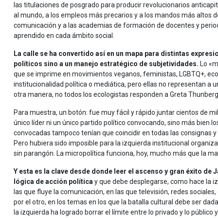
las titulaciones de posgrado para producir revolucionarios anticapit
al mundo, a los empleos más precarios y a los mandos más altos de l
comunicación y a las academias de formación de docentes y periodis
aprendido en cada ámbito social.
La calle se ha convertido así en un mapa para distintas expres
políticos sino a un manejo estratégico de subjetividades.
Lo «mo
que se imprime en movimientos veganos, feministas, LGBTQ+, ecolog
institucionalidad política o mediática, pero ellas no representan a 
otra manera, no todos los ecologistas responden a Greta Thunberg
Para muestra, un botón: fue muy fácil y rápido juntar cientos de m
único líder ni un único partido político convocando, sino más bien l
convocadas tampoco tenían que coincidir en todas las consignas y 
Pero hubiera sido imposible para la izquierda institucional organi
sin parangón. La micropolítica funciona, hoy, mucho más que la mac
Y esta es la clave desde donde leer el ascenso y gran éxito de J
lógica de acción política
y que debe desplegarse, como hace la izqu
las que fluye la comunicación, en las que televisión, redes sociales, 
por el otro, en los temas en los que la batalla cultural debe ser da
la izquierda ha logrado borrar el límite entre lo privado y lo públic