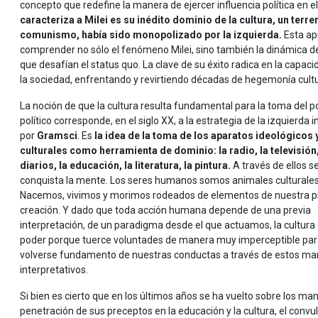
concepto que redefine la manera de ejercer influencia política en
caracteriza a Milei es su inédito dominio de la cultura, un terr
comunismo, había sido monopolizado por la izquierda.
Esta ap
comprender no sólo el fenómeno Milei, sino también la dinámica d
que desafían el status quo. La clave de su éxito radica en la capaci
la sociedad, enfrentando y revirtiendo décadas de hegemonía cultur
La noción de que la cultura resulta fundamental para la toma del p
político corresponde, en el siglo XX, a la estrategia de la izquierda 
por
Gramsci
. Es
la idea de la toma de los aparatos ideológicos 
culturales como herramienta de dominio: la radio, la televisión,
diarios, la educación, la literatura, la pintura.
A través de ellos s
conquista la mente. Los seres humanos somos animales culturales
Nacemos, vivimos y morimos rodeados de elementos de nuestra p
creación. Y dado que toda acción humana depende de una previa
interpretación, de un paradigma desde el que actuamos, la cultura
poder porque tuerce voluntades de manera muy imperceptible pa
volverse fundamento de nuestras conductas a través de estos ma
interpretativos.
Si bien es cierto que en los últimos años se ha vuelto sobre los 
penetración de sus preceptos en la educación y la cultura, el convu