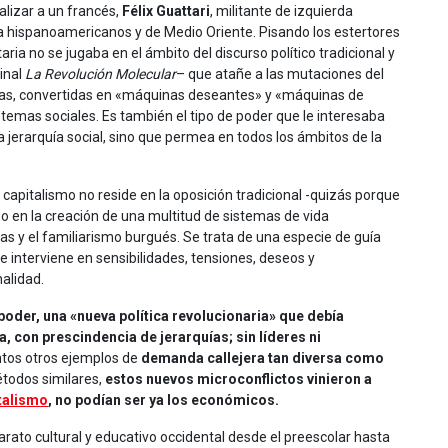
nalizar a un francés,
Félix Guattari
, militante de izquierda
a hispanoamericanos y de Medio Oriente. Pisando los estertores
ria no se jugaba en el ámbito del discurso político tradicional y
inal
La Revolución Molecular
– que atañe a las mutaciones del
rias, convertidas en «máquinas deseantes» y «máquinas de
temas sociales. Es también el tipo de poder que le interesaba
a jerarquía social, sino que permea en todos los ámbitos de la
l capitalismo no reside en la oposición tradicional -quizás porque
o en la creación de una multitud de sistemas de vida
s y el familiarismo burgués. Se trata de una especie de guía
ue interviene en sensibilidades, tensiones, deseos y
nalidad.
poder, una «nueva política revolucionaria» que debía
, con prescindencia de jerarquías; sin líderes ni
antos otros ejemplos de
demanda callejera tan diversa como
étodos similares,
estos nuevos microconflictos vinieron a
talismo
, no podían ser ya los económicos.
 aparato cultural y educativo occidental desde el preescolar hasta