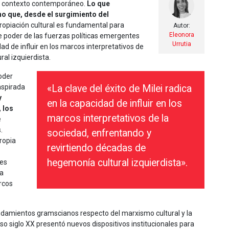
 el contexto contemporáneo.
Lo que
eno que, desde el surgimiento del
ropiación cultural es fundamental para
Autor:
Eleonora
e poder de las fuerzas políticas emergentes
Urrutia
dad de influir en los marcos interpretativos de
al izquierdista.
oder
inspirada
«La clave del éxito de Milei radica
y
en la capacidad de influir en los
 los
marcos interpretativos de la
e
.
sociedad, enfrentando y
ropia
revirtiendo décadas de
hegemonía cultural izquierdista».
 es
ra
rcos
mandamientos gramscianos respecto del marxismo cultural y la
lso siglo XX presentó nuevos dispositivos institucionales para