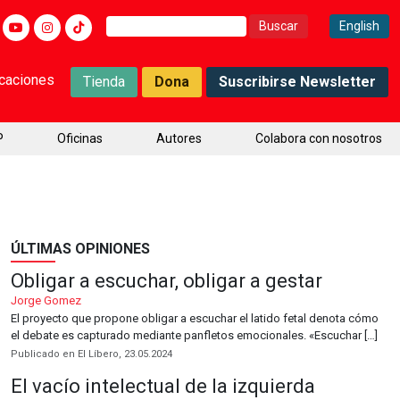
Buscar:
English
icaciones
Tienda
Dona
Suscribirse Newsletter
P
Oficinas
Autores
Colabora con nosotros
ÚLTIMAS OPINIONES
Obligar a escuchar, obligar a gestar
Jorge Gomez
El proyecto que propone obligar a escuchar el latido fetal denota cómo
el debate es capturado mediante panfletos emocionales. «Escuchar […]
Publicado en El Líbero, 23.05.2024
El vacío intelectual de la izquierda