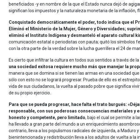
beneficiados -y en nombre de la que el Estado nunca dejó de agigant
significan los impuestos y la naturaleza monetaria de la inflación,
Conquistado democráticamente el poder, todo indica que el Pres
Eliminó el Ministerio de la Mujer, Género y Diversidades; suprim
eliminó el Instituto Indígena y desmanteló el aparato cultural k
comunicación estatal o periodistas con pauta; quitó los símbolos f
con la otra parte de la verdad sobre la lucha guerrillera el 24 de ma
Es cierto que infiltrar la cultura en todos sus sentidos a través de la
una sociedad exitosa requiere mucho más que manejar la prop
manera que se domina si se tienen las armas en una sociedad que
sólo con esto no se logrará progresar. Prueba de ello es el estre
vida de sus ciudadanos, la vuelta al pasado pobre que significa viv
de su propio ejercicio.
Para que se pueda progresar, hace falta el trato burgués: «Déja
responsable, con sus poderosas consecuencias materiales y esp
honesto y competente, pero limitado
, bajo el cual se permite a 
ha llevado a gran parte del mundo a un enriquecimiento asombroso d
contrario, lleva a los populismos radicales de izquierda, a Maduro
bienintencionada y redistribución lleva a los adultos de vuelta a la