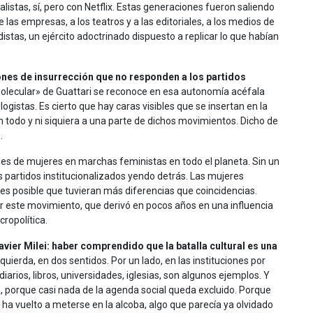
alistas, sí, pero con Netflix. Estas generaciones fueron saliendo
as empresas, a los teatros y a las editoriales, a los medios de
tas, un ejército adoctrinado dispuesto a replicar lo que habían
iones de insurrección que no responden a los partidos
lecular» de Guattari se reconoce en esa autonomía acéfala
istas. Es cierto que hay caras visibles que se insertan en la
un todo y ni siquiera a una parte de dichos movimientos. Dicho de
.
iles de mujeres en marchas feministas en todo el planeta. Sin un
os partidos institucionalizados yendo detrás. Las mujeres
es posible que tuvieran más diferencias que coincidencias.
zar este movimiento, que derivó en pocos años en una influencia
ropolítica.
avier Milei: haber comprendido que la batalla cultural es una
ierda, en dos sentidos. Por un lado, en las instituciones por
diarios, libros, universidades, iglesias, son algunos ejemplos. Y
da, porque casi nada de la agenda social queda excluido. Porque
o y ha vuelto a meterse en la alcoba, algo que parecía ya olvidado