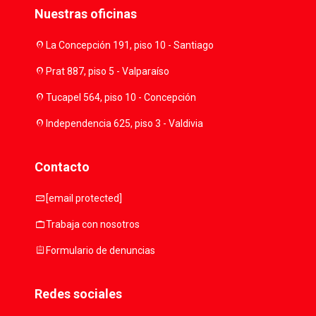
Nuestras oficinas
location_on
La Concepción 191, piso 10 - Santiago
location_on
Prat 887, piso 5 - Valparaíso
location_on
Tucapel 564, piso 10 - Concepción
location_on
Independencia 625, piso 3 - Valdivia
Contacto
mail
[email protected]
work
Trabaja con nosotros
assignment
Formulario de denuncias
Redes sociales