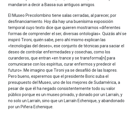
mandaron a decir a Bassa sus antiguos amigos.
El Museo Precolombino tiene salas cerradas, al parecer, por
desfinanciamiento. Hoy día hay una buenísima exposición
temporal cuyo texto dice que quieren mostrarnos «diferentes
formas de comprender el ser, diversas ontologías». Quizás ahí se
inspiró Tironi, quién sabe, pero ahí mismo explican las
«tecnologías del deseo», ese conjunto de técnicas para saciar el
deseo de controlar enfermedades y cosechas, como los
curanderos, que entran «en trance y se transforma[n] para
comunicarse con los espíritus, curar enfermos y predecir el
futuro». Me imagino que Tironi ya se desafilió de las Isapres.
Pero bueno, esperemos que el presidente Boric suba el
presupuesto del Museo, uno de los mejores de Sudamérica, a
pesar de que él ha negado consistentemente todo su valor
público porque es un museo privado, y donado por un Larraín, y
no solo un Larraín, sino que un Larraín Echenique, y abandonado
por un Piñera Echenique.