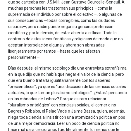
que se carteaba con J.S.Mill: Jean Gustave Courcelle-Seneuil. A
muchas personas les trastornan sus principios —como la
supremacía del individuo por sobre el colectivo—, o algunas de
sus consecuencias —todas corregibles, como las ciudades
oscuras—, pero nadie puede negar su genuina pretensión
científica y, por lo demás, de estar abierta a críticas. Todo lo
contrario de estas ideas fanáticas y religiosas de moda que no
aceptan interpelación alguna y ahora son abrazadas
lisonjeramente por tantos —hasta que les afectan
personalmente—.
Días después, el mismo sociólogo dio una entrevista extrañísima
en la que dijo que no había que negar el valor de la ciencia, pero
que era bueno tratarla igualitariamente con los saberes
“precientíficos”, ya que es “una discusión de las ciencias sociales
actuales, lo que llaman pluralismo ontológico”. ¿Estará pensando
en las mónadas de Leibniz? Porque es raro relacionar
“pluralismo ontológico” con ciencias sociales, el comer o no
Bagres y Róbalos, el Pelao Vade o Jaime Bassa, quien, además,
niega toda ciencia al insistir con una atomización política en pos
de una mejor democracia. Leer un poco de ciencia política no
hace mal para cerciorarse, fue, literalmente, lo menos que le