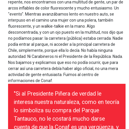
repente, nos encontramos con una multitud de gente, un par de
arcos inflables de color fluorescente y mucho entusiasmo. Un
"evento". Mientras avanzábamos lento en nuestro auto, se
interpuso en el camino una mujer con una polera, también
fluorescente, y un walkie-talkie en la mano. Algo
desconcentrada, y con un ojo puesto en la multitud, nos dijo que
no podíamos pasar: la carretera (pública) estaba cerrada. Nadie
podía entrar al parque, ni acceder a la principal carretera de
Chile, simplemente, porque ella lo decía. No había ninguna
autoridad. Ni Carabineros ni el Presidente de la República. Nada.
Nos bajamos y explicamos que eso no podía ocurrir, que para
cerrar así una carretera debía haber algo oficial, no una mera
actividad de gente entusiasta. Fuimos al centro de
informaciones de Conaf.
"Si al Presidente Piñera de verdad le
interesa nuestra naturaleza, como en teoría
lo simboliza su compra del Parque
Tantauco, no le costará mucho darse
cuenta de que la Conaf es una vergüenza, y