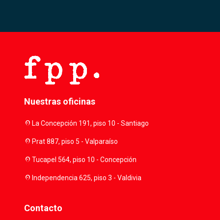
Nuestras oficinas
location_on
La Concepción 191, piso 10 - Santiago
location_on
Prat 887, piso 5 - Valparaíso
location_on
Tucapel 564, piso 10 - Concepción
location_on
Independencia 625, piso 3 - Valdivia
Contacto