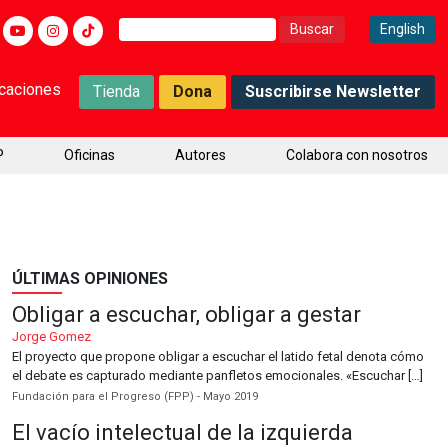
Buscar:
English
icaciones
Tienda
Dona
Suscribirse Newsletter
P
Oficinas
Autores
Colabora con nosotros
ÚLTIMAS OPINIONES
Obligar a escuchar, obligar a gestar
Jorge Gomez
El proyecto que propone obligar a escuchar el latido fetal denota cómo
el debate es capturado mediante panfletos emocionales. «Escuchar […]
Fundación para el Progreso (FPP) - Mayo 2019
El vacío intelectual de la izquierda