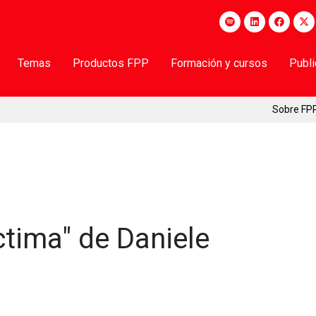
Temas
Productos FPP
Formación y cursos
Publ
Sobre FP
ctima" de Daniele