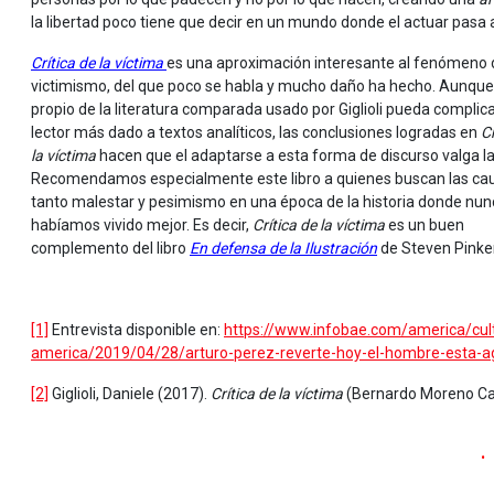
la libertad poco tiene que decir en un mundo donde el actuar pasa
Crítica de la víctima
es una aproximación interesante al fenómeno 
victimismo, del que poco se habla y mucho daño ha hecho. Aunque e
propio de la literatura comparada usado por Giglioli pueda complica
lector más dado a textos analíticos, las conclusiones logradas en
Cr
la víctima
hacen que el adaptarse a esta forma de discurso valga l
Recomendamos especialmente este libro a quienes buscan las ca
tanto malestar y pesimismo en una época de la historia donde nun
habíamos vivido mejor. Es decir,
Crítica de la víctima
es un buen
complemento del libro
En defensa de la Ilustración
de Steven Pinker
.
[1]
Entrevista disponible en:
https://www.infobae.com/america/cul
america/2019/04/28/arturo-perez-reverte-hoy-el-hombre-esta-ag
[2]
Giglioli, Daniele (2017).
Crítica de la víctima
(Bernardo Moreno Carr
.