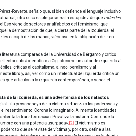
 Pérez-Reverte, señaló que, si bien defiende el lenguaje inclusivo
atriarcal, otra cosa es plegarse: «a la estupidez de que
todes les
jo! Eso viene de sectores analfabetos del feminismo, que
e la demostración de que, a cierta parte de la izquierda, el
les escapó de las manos, viéndose en la obligación de ir en
e literatura comparada de la Universidad de Bérgamo y crítico
 el lector sabrá identificar a Giglioli como un autor de izquierda al
iles, críticas al capitalismo, al neoliberalismo y al
te libro y, así, ver cómo un intelectual de izquierda critica un
s que articulan a la izquierda contemporánea, a saber, el
ista de la izquierda, es una advertencia de los nefastos
glioli: «la prosopopeya de la víctima refuerza a los poderosos y
va el resentimiento. Corona lo imaginario. Alimenta identidades
salienta la transformación. Privatiza la historia. Confunde la
 encumbre con una potencia usurpada».
[2]
El victimismo es
 poderoso que se reviste de víctima y, por otro, define a las
istocracia del dolor
y una
meritocracia de la mala suerte
, donde