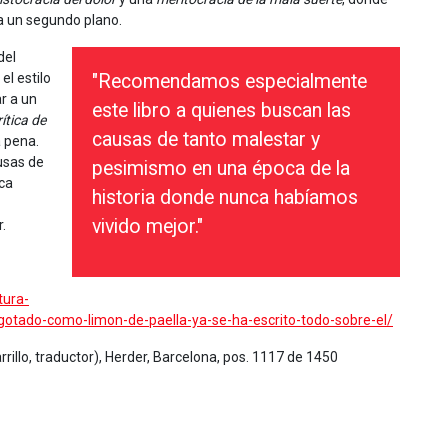
 a un segundo plano.
del
l estilo
"Recomendamos especialmente
r a un
este libro a quienes buscan las
ítica de
causas de tanto malestar y
a pena.
usas de
pesimismo en una época de la
ca
historia donde nunca habíamos
vivido mejor."
.
tura-
otado-como-limon-de-paella-ya-se-ha-escrito-todo-sobre-el/
illo, traductor), Herder, Barcelona, pos. 1117 de 1450