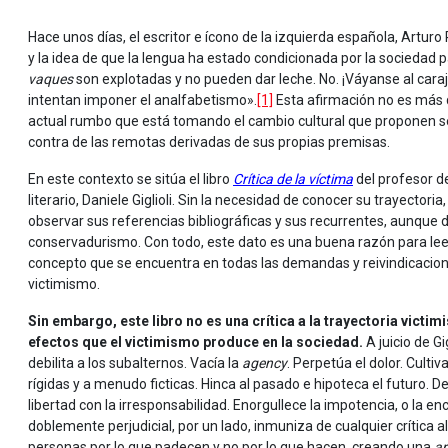
Hace unos días, el escritor e ícono de la izquierda española, Arturo
y la idea de que la lengua ha estado condicionada por la sociedad p
vaques
son explotadas y no pueden dar leche. No. ¡Váyanse al cara
intentan imponer el analfabetismo».
[1]
Esta afirmación no es más qu
actual rumbo que está tomando el cambio cultural que proponen se 
contra de las remotas derivadas de sus propias premisas.
En este contexto se sitúa el libro
Crítica de la víctima
del profesor d
literario, Daniele Giglioli. Sin la necesidad de conocer su trayectoria,
observar sus referencias bibliográficas y sus recurrentes, aunque déb
conservadurismo. Con todo, este dato es una buena razón para leer es
concepto que se encuentra en todas las demandas y reivindicacione
victimismo.
Sin embargo, este libro no es una crítica a la trayectoria victim
efectos que el victimismo produce en la sociedad.
A juicio de Gi
debilita a los subalternos. Vacía la
agency
. Perpetúa el dolor. Culti
rígidas y a menudo ficticas. Hinca al pasado e hipoteca el futuro. De
libertad con la irresponsabilidad. Enorgullece la impotencia, o la
doblemente perjudicial, por un lado, inmuniza de cualquier crítica al
personas por lo que padecen y no por lo que hacen, creando una
ar