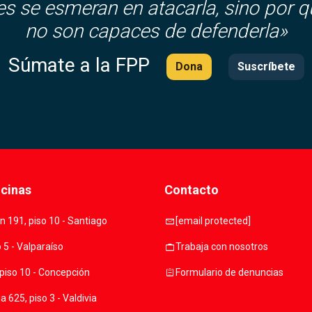
es se esmeran en atacarla, sino por q
no son capaces de defenderla»
Súmate a la FPP
Dona
Suscríbete
icinas
Contacto
mail
 191, piso 10 - Santiago
[email protected]
work
o 5 - Valparaíso
Trabaja con nosotros
assignment
piso 10 - Concepción
Formulario de denuncias
 625, piso 3 - Valdivia