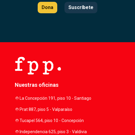
Dona
Suscríbete
Nuestras oficinas
location_on
La Concepción 191, piso 10 - Santiago
location_on
Prat 887, piso 5 - Valparaíso
location_on
Tucapel 564, piso 10 - Concepción
location_on
Independencia 625, piso 3 - Valdivia