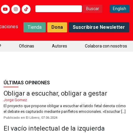
Buscar:
English
icaciones
Tienda
Dona
Suscribirse Newsletter
P
Oficinas
Autores
Colabora con nosotros
ÚLTIMAS OPINIONES
Obligar a escuchar, obligar a gestar
Jorge Gomez
El proyecto que propone obligar a escuchar el latido fetal denota cómo
el debate es capturado mediante panfletos emocionales. «Escuchar […]
Publicado en El Líbero, 07.06.2024
El vacío intelectual de la izquierda