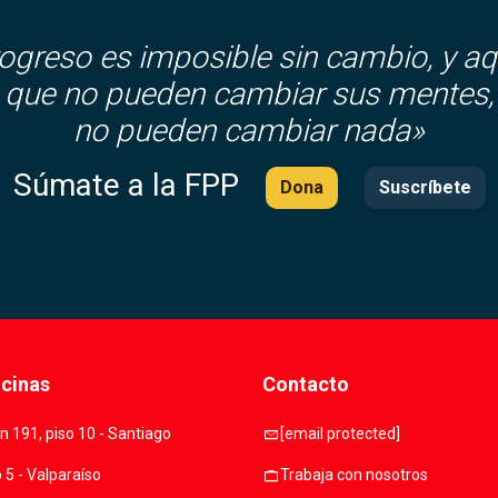
rogreso es imposible sin cambio, y aq
que no pueden cambiar sus mentes,
no pueden cambiar nada»
Súmate a la FPP
Dona
Suscríbete
icinas
Contacto
mail
 191, piso 10 - Santiago
[email protected]
work
o 5 - Valparaíso
Trabaja con nosotros