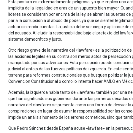
Esta postura es extremadamente peligrosa, ya que implica una ac
implícita de la ilegalidad en aras de un supuesto bien mayor. Cuand
líderes se consideran por encima de la ley, se abren las puertas de 
par a la corrupción a al abuso de poder, ya que se sienten legitima
actuar sin rendir cuentas. La justicia debe ser ciega y aplicarse de
del acusado. Al eludir la responsabilidad bajo el pretexto del lawf
sistema democrático y justo.
Otro riesgo grave de la narrativa del
«
lawfare
»
es la politización d
las acciones legales en su contra son meros actos de persecución po
manipulado por sus adversarios. Esta percepción puede conducir 
judicial al antojo de las fuerzas políticas de izquierda. En este sent
terreno para reformas constitucionales que busquen politizar la just
Convención Constitucional o como lo intenta hacer AMLO en Méxic
Además, la izquierda habla tanto de
«
lawfare
»
también por una nece
que han significado sus gobiernos durante las primeras décadas del s
narrativa del
«
lawfare
»
se presenta como una forma de desviar la 
conspiraciones en lugar de asumir la responsabilidad por las consec
impide un análisis honesto de los errores cometidos, sino que tamb
Que Pedro Sánchez desde España acuse
«
lawfare
»
en la persecuci