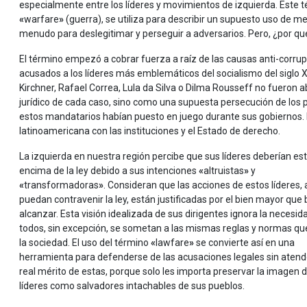
especialmente entre los líderes y movimientos de izquierda. Este
«
warfare
»
(guerra), se utiliza para describir un supuesto uso de me
menudo para deslegitimar y perseguir a adversarios. Pero, ¿por qué
El término empezó a cobrar fuerza a raíz de las causas anti-corrupc
acusados a los líderes más emblemáticos del socialismo del siglo XX
Kirchner, Rafael Correa, Lula da Silva o Dilma Rousseff no fueron 
jurídico de cada caso, sino como una supuesta persecución de los 
estos mandatarios habían puesto en juego durante sus gobiernos. E
latinoamericana con las instituciones y el Estado de derecho.
La izquierda en nuestra región percibe que sus líderes deberían est
encima de la ley debido a sus intenciones
«
altruistas
»
y
«
transformadoras
»
. Consideran que las acciones de estos líderes,
puedan contravenir la ley, están justificadas por el bien mayor que
alcanzar. Esta visión idealizada de sus dirigentes ignora la necesid
todos, sin excepción, se sometan a las mismas reglas y normas que
la sociedad. El uso del término
«
lawfare
»
se convierte así en una
herramienta para defenderse de las acusaciones legales sin atend
real mérito de estas, porque solo les importa preservar la imagen 
líderes como salvadores intachables de sus pueblos.