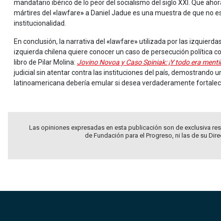
mandatario ibérico de lo peor del socialismo del siglo XXI. Que ahor
mártires del
«
lawfare
»
a Daniel Jadue es una muestra de que no est
institucionalidad.
En conclusión, la narrativa del
«
lawfare
»
utilizada por las izquierda
izquierda chilena quiere conocer un caso de persecución política con 
libro de Pilar Molina:
Jovino Novoa y Caso Spiniak: ¡Y todo era menti
judicial sin atentar contra las instituciones del país, demostrando
latinoamericana debería emular si desea verdaderamente fortalece
Las opiniones expresadas en esta publicación son de exclusiva res
de Fundación para el Progreso, ni las de su Dir