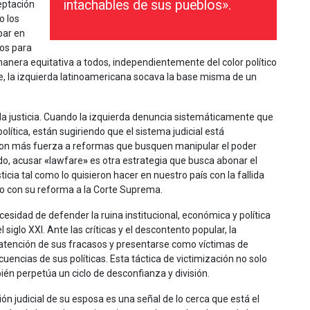
intachables de sus pueblos».
eptación
o los
par en
dos para
 manera equitativa a todos, independientemente del color político
are, la izquierda latinoamericana socava la base misma de un
e la justicia. Cuando la izquierda denuncia sistemáticamente que
lítica, están sugiriendo que el sistema judicial está
con más fuerza a reformas que busquen manipular el poder
ido, acusar
«
lawfare
»
es otra estrategia que busca abonar el
icia tal como lo quisieron hacer en nuestro país con la fallida
o con su reforma a la Corte Suprema.
sidad de defender la ruina institucional, económica y política
iglo XXI. Ante las críticas y el descontento popular, la
atención de sus fracasos y presentarse como víctimas de
uencias de sus políticas. Esta táctica de victimización no solo
ién perpetúa un ciclo de desconfianza y división.
ón judicial de su esposa es una señal de lo cerca que está el