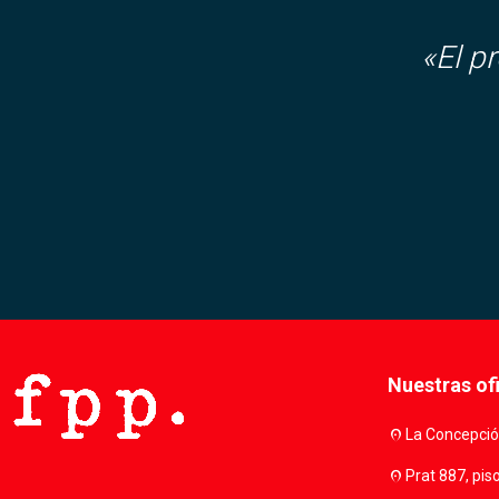
«El p
Nuestras of
location_on
La Concepción
location_on
Prat 887, pis