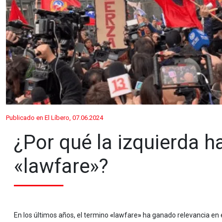
Publicado en El Líbero, 07.06.2024
¿Por qué la izquierda h
«lawfare»?
En los últimos años, el termino
«
lawfare
»
ha ganado relevancia en e