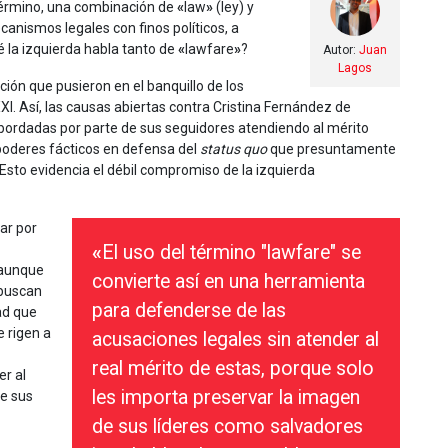
 término, una combinación de
«
law
»
(ley) y
canismos legales con finos políticos, a
 la izquierda habla tanto de
«
lawfare
»
?
Autor:
Juan
Lagos
ión que pusieron en el banquillo de los
I. Así, las causas abiertas contra Cristina Fernández de
abordadas por parte de sus seguidores atendiendo al mérito
poderes fácticos en defensa del
status quo
que presuntamente
sto evidencia el débil compromiso de la izquierda
ar por
«
El uso del término "lawfare" se
 aunque
convierte así en una herramienta
 buscan
para defenderse de las
ad que
 rigen a
acusaciones legales sin atender al
real mérito de estas, porque solo
er al
les importa preservar la imagen
de sus
de sus líderes como salvadores