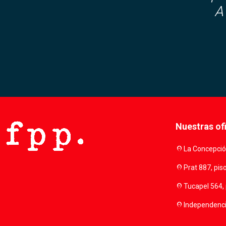
A
Nuestras of
location_on
La Concepción
location_on
Prat 887, pis
location_on
Tucapel 564, 
location_on
Independencia