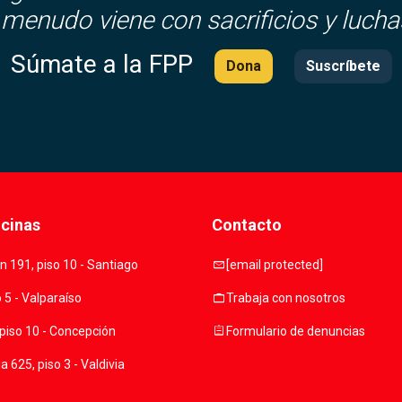
 menudo viene con sacrificios y lucha
Súmate a la FPP
Dona
Suscríbete
icinas
Contacto
mail
 191, piso 10 - Santiago
[email protected]
work
o 5 - Valparaíso
Trabaja con nosotros
assignment
piso 10 - Concepción
Formulario de denuncias
 625, piso 3 - Valdivia