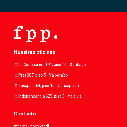
Nuestras oficinas
location_on
La Concepción 191, piso 10 - Santiago
location_on
Prat 887, piso 5 - Valparaíso
location_on
Tucapel 564, piso 10 - Concepción
location_on
Independencia 625, piso 3 - Valdivia
Contacto
mail
[email protected]