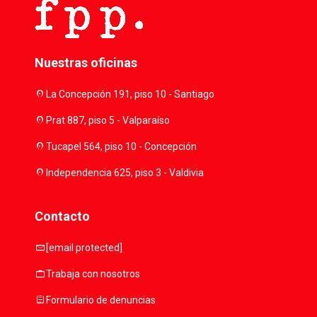
Nuestras oficinas
location_on
La Concepción 191, piso 10 - Santiago
location_on
Prat 887, piso 5 - Valparaíso
location_on
Tucapel 564, piso 10 - Concepción
location_on
Independencia 625, piso 3 - Valdivia
Contacto
mail
[email protected]
work
Trabaja con nosotros
assignment
Formulario de denuncias