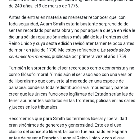
de 240 años, el 9 de marzo de 1776.
Antes de entrar en materia es menester reconocer que, con
toda seguridad, Adam Smith estaría bastante sorprendido de
ser tan recordado por esta obra y no por aquella que ya en vida le
dio una sólida reputación incluso más allá de las fronteras del
Reino Unido y cuya sexta edición revisó atentamente poco antes
de morir en julio de 1790. Me estoy refiriendo a
La teoría de los
sentimientos morales
, publicada por primera vez el año 1759.
También le sorprendería el ser recordado como economista y no
como filósofo moral. Y más aún el ser asociado con una versión
del liberalismo que convierte al mercado en una especie de
panacea, condena toda redistribución vía impuestos y parece
creer que las únicas funciones legítimas del Estado serían las de
tener abundantes soldados en las fronteras, policías en las calles
y jueces en los tribunales.
Recordemos que para Smith los términos liberal y liberalidad
eran sinónimos de generoso y generosidad. Este es el uso
clásico del concepto liberal, tal como fue acuñado en España
antes de pasar a Francia y luego al Reino Unido, y con el que