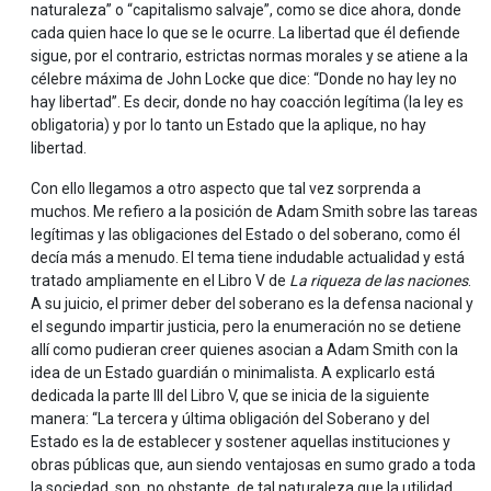
naturaleza” o “capitalismo salvaje”, como se dice ahora, donde
cada quien hace lo que se le ocurre. La libertad que él defiende
sigue, por el contrario, estrictas normas morales y se atiene a la
célebre máxima de John Locke que dice: “Donde no hay ley no
hay libertad”. Es decir, donde no hay coacción legítima (la ley es
obligatoria) y por lo tanto un Estado que la aplique, no hay
libertad.
Con ello llegamos a otro aspecto que tal vez sorprenda a
muchos. Me refiero a la posición de Adam Smith sobre las tareas
legítimas y las obligaciones del Estado o del soberano, como él
decía más a menudo. El tema tiene indudable actualidad y está
tratado ampliamente en el Libro V de
La riqueza de las naciones
.
A su juicio, el primer deber del soberano es la defensa nacional y
el segundo impartir justicia, pero la enumeración no se detiene
allí como pudieran creer quienes asocian a Adam Smith con la
idea de un Estado guardián o minimalista. A explicarlo está
dedicada la parte III del Libro V, que se inicia de la siguiente
manera: “La tercera y última obligación del Soberano y del
Estado es la de establecer y sostener aquellas instituciones y
obras públicas que, aun siendo ventajosas en sumo grado a toda
la sociedad, son, no obstante, de tal naturaleza que la utilidad