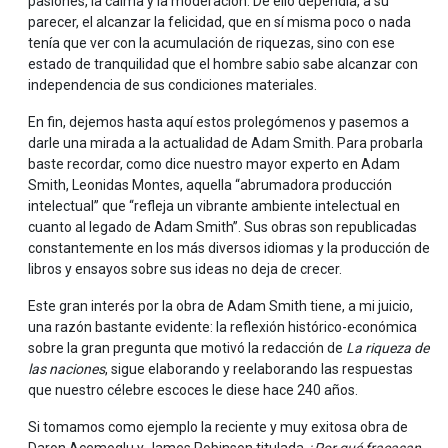
pasiones, la calma y la moderación. De ello dependía, a su
parecer, el alcanzar la felicidad, que en sí misma poco o nada
tenía que ver con la acumulación de riquezas, sino con ese
estado de tranquilidad que el hombre sabio sabe alcanzar con
independencia de sus condiciones materiales.
En fin, dejemos hasta aquí estos prolegómenos y pasemos a
darle una mirada a la actualidad de Adam Smith. Para probarla
baste recordar, como dice nuestro mayor experto en Adam
Smith, Leonidas Montes, aquella “abrumadora producción
intelectual” que “refleja un vibrante ambiente intelectual en
cuanto al legado de Adam Smith”. Sus obras son republicadas
constantemente en los más diversos idiomas y la producción de
libros y ensayos sobre sus ideas no deja de crecer.
Este gran interés por la obra de Adam Smith tiene, a mi juicio,
una razón bastante evidente: la reflexión histórico-económica
sobre la gran pregunta que motivó la redacción de
La riqueza de
las naciones
, sigue elaborando y reelaborando las respuestas
que nuestro célebre escoces le diese hace 240 años.
Si tomamos como ejemplo la reciente y muy exitosa obra de
Daron Acemoglu y James Robinson titulada
¿Por qué fracasan