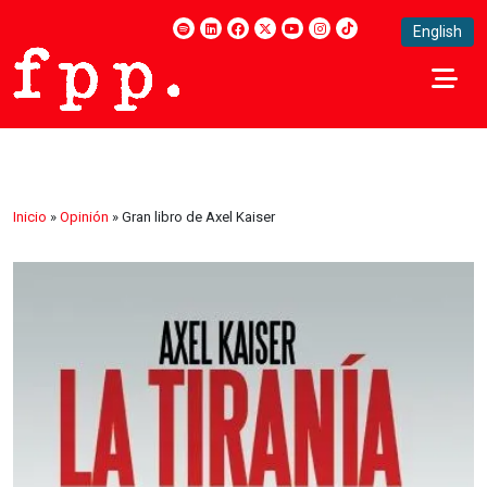
English
Inicio
»
Opinión
»
Gran libro de Axel Kaiser