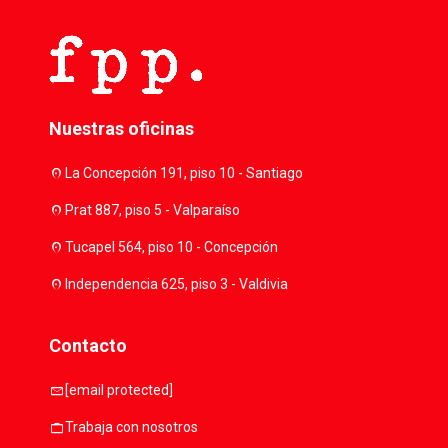
Nuestras oficinas
location_on
La Concepción 191, piso 10 - Santiago
location_on
Prat 887, piso 5 - Valparaíso
location_on
Tucapel 564, piso 10 - Concepción
location_on
Independencia 625, piso 3 - Valdivia
Contacto
mail
[email protected]
work
Trabaja con nosotros