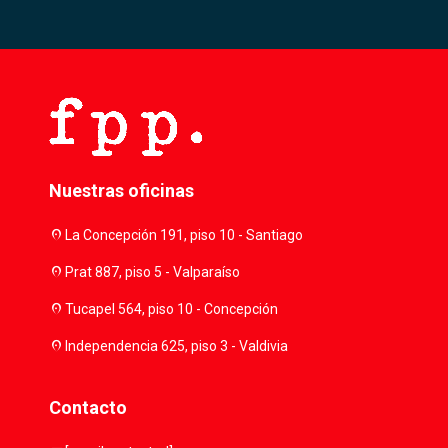
Nuestras oficinas
location_on
La Concepción 191, piso 10 - Santiago
location_on
Prat 887, piso 5 - Valparaíso
location_on
Tucapel 564, piso 10 - Concepción
location_on
Independencia 625, piso 3 - Valdivia
Contacto