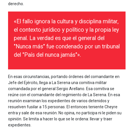
derecho.
«El fallo ignora la cultura y disciplina militar,
el contexto jurídico y político y la propia ley
penal. La verdad es que el general del
"Nunca más" fue condenado por un tribunal
del "País del nunca jamás"».
En esas circunstancias, portando órdenes del comandante en
Jefe del Ejército, llega a La Serena una comitiva militar
comandada por el general Sergio Arellano. Esa comitiva se
reúne con el comandante del regimiento de La Serena. En esa
reunión examinan los expedientes de varios detenidos y
resuelven fusilar a 15 personas. El entonces teniente Cheyre
entra y sale de esa reunión. No opina, no participa ni le piden su
opinión. Se limita a hacer lo que se le ordena: llevar y traer
expedientes.