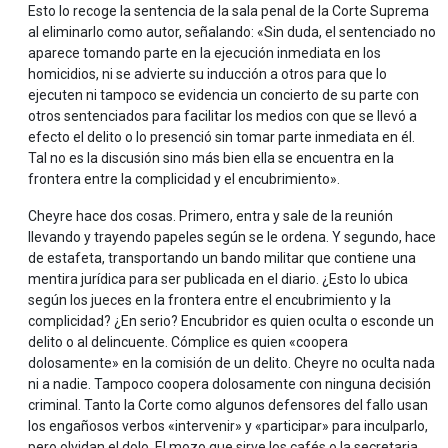
Esto lo recoge la sentencia de la sala penal de la Corte Suprema
al eliminarlo como autor, señalando: «Sin duda, el sentenciado no
aparece tomando parte en la ejecución inmediata en los
homicidios, ni se advierte su inducción a otros para que lo
ejecuten ni tampoco se evidencia un concierto de su parte con
otros sentenciados para facilitar los medios con que se llevó a
efecto el delito o lo presenció sin tomar parte inmediata en él.
Tal no es la discusión sino más bien ella se encuentra en la
frontera entre la complicidad y el encubrimiento».
Cheyre hace dos cosas. Primero, entra y sale de la reunión
llevando y trayendo papeles según se le ordena. Y segundo, hace
de estafeta, transportando un bando militar que contiene una
mentira jurídica para ser publicada en el diario. ¿Esto lo ubica
según los jueces en la frontera entre el encubrimiento y la
complicidad? ¿En serio? Encubridor es quien oculta o esconde un
delito o al delincuente. Cómplice es quien «coopera
dolosamente» en la comisión de un delito. Cheyre no oculta nada
ni a nadie. Tampoco coopera dolosamente con ninguna decisión
criminal. Tanto la Corte como algunos defensores del fallo usan
los engañosos verbos «intervenir» y «participar» para inculparlo,
pero olvidan el dolo. El mozo que sirve los cafés o la secretaria