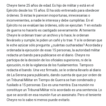
Cheyre tiene 25 años de edad. Es hijo de militar y está en el
Ejército desde los 15 años. El ha sido entrenado para obedecer
órdenes. Si éstas le parecen inoportunas, innecesarias o
inconvenientes, a nadie le interesa y debe cumplirlas. En el
Ejército no se evalúan las órdenes, sólo se ejecutan. Y en estado
de guerra no hacerlo es castigado severamente. Al teniente
Cheyre le ordenan traer un archivo y lo hace; le ordenan
llevárselo y cumple; le piden un café y lo trae. Y si le ordenan que
le eche azúcar sólo pregunta: ¿cuántas cucharadas? Acordada y
ordenada la ejecución de esas 15 personas, la autoridad militar
redacta un bando para publicarse en el diario. Cheyre no
participa de la decisión de los oficiales superiores, ni de la
ejecución, ni de la vigilancia de los fusilamientos. Tampoco
redacta el bando. Una vez firmado, se le ordena llevarlo al diario
de La Serena para publicarlo, dando cuenta de que por orden de
un Tribunal Militar en Tiempo de Guerra se han condenado y
fusilado a 15 personas. Eso es una mentira. Esa reunión no
constituye un Tribunal Militar ni lo acordado es una sentencia. Lo
que se acordó en esa reunión fue un asesinato. Pero el teniente
Cheyre no lo sabe ni menos puede evitarlo.