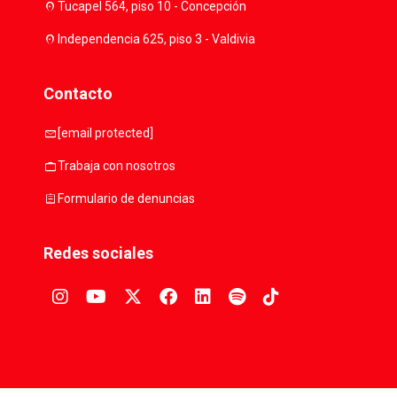
location_on
Tucapel 564, piso 10 - Concepción
location_on
Independencia 625, piso 3 - Valdivia
Contacto
mail
[email protected]
work
Trabaja con nosotros
assignment
Formulario de denuncias
Redes sociales