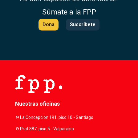
Súmate a la FPP
Dona
Suscríbete
Nuestras oficinas
location_on
La Concepción 191, piso 10 - Santiago
location_on
Prat 887, piso 5 - Valparaíso