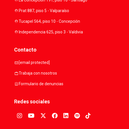
location_on
La Concepción 191, piso 10 - Santiago
location_on
Prat 887, piso 5 - Valparaíso
location_on
Tucapel 564, piso 10 - Concepción
location_on
Independencia 625, piso 3 - Valdivia
Contacto
mail
[email protected]
work
Trabaja con nosotros
assignment
Formulario de denuncias
Redes sociales