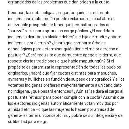
distanciados de los problemas que dan origen a la cuota.
Peor aún, la cuota obliga a preguntar quién es realmente
indígena para saber quién puede reclamarla, lo cual abre el
deleznable prospecto de tener que demostrar grados de
“pureza” racial para optar a un cargo público. ¿El candidato
indígena a diputado o alcalde deberá ser hijo de madre y padre
indígenas, por ejemplo? ¿Habrá que comparar árboles
genealógicos para determinar quién tiene el mejor derecho a
postular? ¿Será requisito que demuestre apego a la tierra, que
respete ciertas tradiciones o que hable mapudungún? Si el
propósito es garantizar la representación de todos los pueblos
originarios, ¿habrá que fijar cuotas distintas para mapuches,
aymaras y huilliches en función de su peso demográfico? Y si los
votantes indígenas prefieren mayoritariamente a un candidato
no indígena, ¿qué pasará entonces? ¿Aún así se dará el cargo al
postulante “étnico” para poder cumplir con la cuota? Asumir que
los electores indígenas automáticamente votan movidos por
afinidad étnica –o que las mujeres lo hacen por afinidad de
género- es tener un concepto muy pobre de su inteligencia y de
su libertad para elegir.