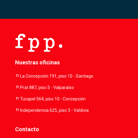
Nuestras oficinas
location_on
La Concepción 191, piso 10 - Santiago
location_on
Prat 887, piso 5 - Valparaíso
location_on
Tucapel 564, piso 10 - Concepción
location_on
Independencia 625, piso 3 - Valdivia
Contacto