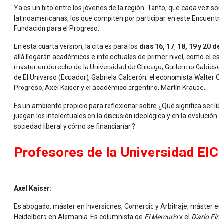
Ya es un hito entre los jóvenes de la región. Tanto, que cada vez s
latinoamericanas, los que compiten por participar en este Encuentro
Fundación para el Progreso.
En esta cuarta versión, la cita es para los
días 16, 17, 18, 19 y 20 
allá llegarán académicos e intelectuales de primer nivel, como el es
master en derecho de la Universidad de Chicago, Guillermo Cabieses 
de El Universo (Ecuador), Gabriela Calderón; el economista Walter Ca
Progreso, Axel Kaiser y el académico argentino, Martín Krause.
Es un ambiente propicio para reflexionar sobre ¿Qué significa ser li
juegan los intelectuales en la discusión ideológica y en la evolució
sociedad liberal y cómo se financiarían?
Profesores de la Universidad El
Axel Kaiser:
Es abogado, máster en Inversiones, Comercio y Arbitraje, máster en 
Heidelberg en Alemania. Es columnista de
El Mercurio
y el
Diario Fi