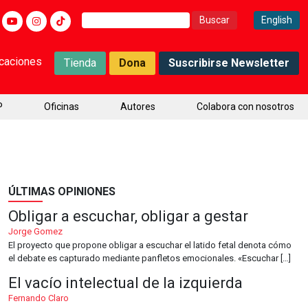
Buscar:
English
icaciones
Tienda
Dona
Suscribirse Newsletter
P
Oficinas
Autores
Colabora con nosotros
ÚLTIMAS OPINIONES
Obligar a escuchar, obligar a gestar
Jorge Gomez
El proyecto que propone obligar a escuchar el latido fetal denota cómo
el debate es capturado mediante panfletos emocionales. «Escuchar […]
El vacío intelectual de la izquierda
Fernando Claro