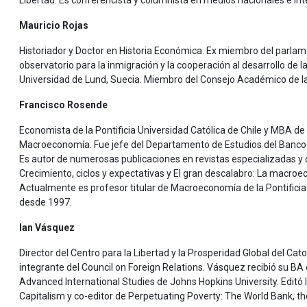
Libertad. Es conferencista y columnista en medios nacionales e int
Mauricio Rojas
Historiador y Doctor en Historia Económica. Ex miembro del parlamen
observatorio para la inmigración y la cooperación al desarrollo de 
Universidad de Lund, Suecia. Miembro del Consejo Académico de la
Francisco Rosende
Economista de la Pontificia Universidad Católica de Chile y MBA de
Macroeconomía. Fue jefe del Departamento de Estudios del Banco Ce
Es autor de numerosas publicaciones en revistas especializadas y d
Crecimiento, ciclos y expectativas y El gran descalabro: La macroeco
Actualmente es profesor titular de Macroeconomía de la Pontificia U
desde 1997.
Ian Vásquez
Director del Centro para la Libertad y la Prosperidad Global del Cat
integrante del Council on Foreign Relations. Vásquez recibió su BA
Advanced International Studies de Johns Hopkins University. Editó 
Capitalism y co-editor de Perpetuating Poverty: The World Bank, th