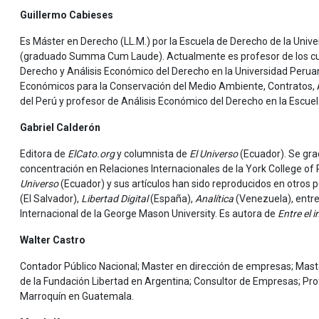
Guillermo Cabieses
Es Máster en Derecho (LL.M.) por la Escuela de Derecho de la Univ
(graduado Summa Cum Laude). Actualmente es profesor de los cur
Derecho y Análisis Económico del Derecho en la Universidad Peruan
Económicos para la Conservación del Medio Ambiente, Contratos, Act
del Perú y profesor de Análisis Económico del Derecho en la Escue
Gabriel Calderón
Editora de
ElCato.org
y columnista de
El Universo
(Ecuador). Se grad
concentración en Relaciones Internacionales de la York College of
Universo
(Ecuador) y sus artículos han sido reproducidos en otros
(El Salvador),
Libertad Digital
(España),
Analítica
(Venezuela), entre
Internacional de la George Mason University. Es autora de
Entre el i
Walter Castro
Contador Público Nacional; Master en dirección de empresas; Mast
de la Fundación Libertad en Argentina; Consultor de Empresas; Pro
Marroquín en Guatemala.