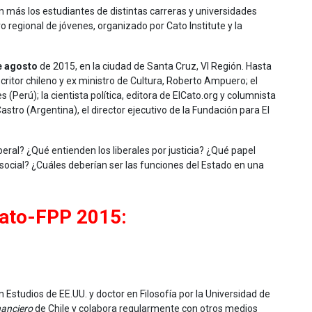
on más los estudiantes de distintas carreras y universidades
 regional de jóvenes, organizado por Cato Institute y la
de agosto
de 2015, en la ciudad de Santa Cruz, VI Región. Hasta
critor chileno y ex ministro de Cultura, Roberto Ampuero; el
(Perú); la cientista política, editora de ElCato.org y columnista
stro (Argentina), el director ejecutivo de la Fundación para El
beral? ¿Qué entienden los liberales por justicia? ¿Qué papel
n social? ¿Cuáles deberían ser las funciones del Estado en una
Cato-FPP 2015:
Estudios de EE.UU. y doctor en Filosofía por la Universidad de
nanciero
de Chile y colabora regularmente con otros medios