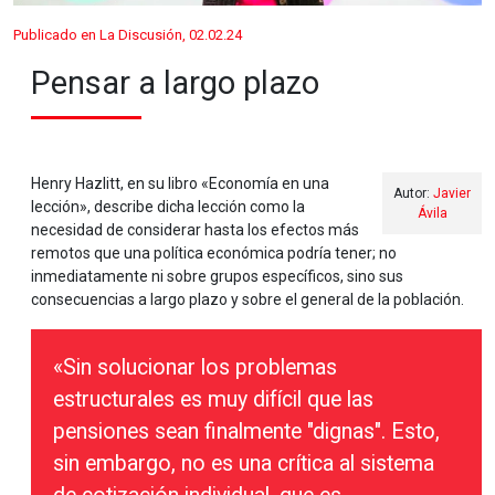
Publicado en La Discusión, 02.02.24
Pensar a largo plazo
Henry Hazlitt, en su libro «Economía en una
Autor:
Javier
lección», describe dicha lección como la
Ávila
necesidad de considerar hasta los efectos más
remotos que una política económica podría tener; no
inmediatamente ni sobre grupos específicos, sino sus
consecuencias a largo plazo y sobre el general de la población.
«Sin solucionar los problemas
estructurales es muy difícil que las
pensiones sean finalmente "dignas". Esto,
sin embargo, no es una crítica al sistema