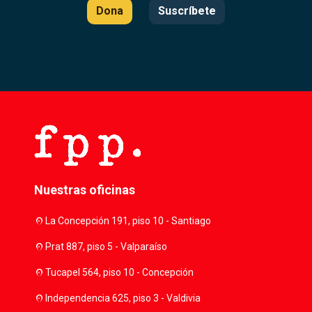
Dona
Suscríbete
Nuestras oficinas
location_on
La Concepción 191, piso 10 - Santiago
location_on
Prat 887, piso 5 - Valparaíso
location_on
Tucapel 564, piso 10 - Concepción
location_on
Independencia 625, piso 3 - Valdivia