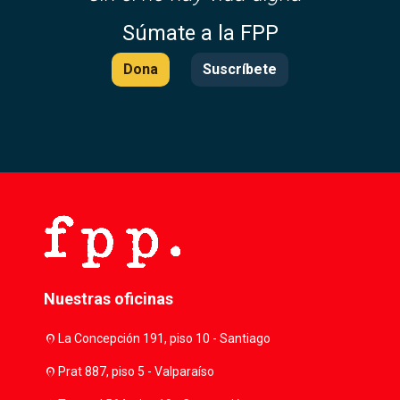
Súmate a la FPP
Dona
Suscríbete
Nuestras oficinas
location_on
La Concepción 191, piso 10 - Santiago
location_on
Prat 887, piso 5 - Valparaíso