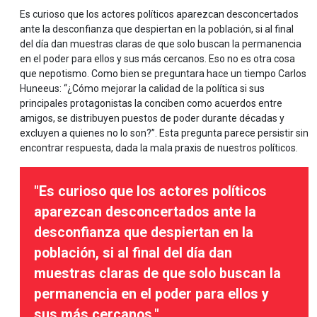
Es curioso que los actores políticos aparezcan desconcertados
ante la desconfianza que despiertan en la población, si al final
del día dan muestras claras de que solo buscan la permanencia
en el poder para ellos y sus más cercanos. Eso no es otra cosa
que nepotismo. Como bien se preguntara hace un tiempo Carlos
Huneeus: “¿Cómo mejorar la calidad de la política si sus
principales protagonistas la conciben como acuerdos entre
amigos, se distribuyen puestos de poder durante décadas y
excluyen a quienes no lo son?”. Esta pregunta parece persistir sin
encontrar respuesta, dada la mala praxis de nuestros políticos.
"Es curioso que los actores políticos
aparezcan desconcertados ante la
desconfianza que despiertan en la
población, si al final del día dan
muestras claras de que solo buscan la
permanencia en el poder para ellos y
sus más cercanos."