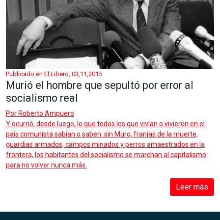
Publicado en El Libero, 03,11,2015
Murió el hombre que sepultó por error al
socialismo real
Por
Roberto Ampuero
Y ocurrió, desde luego, lo que todos los que vivían o vivieron en el
país comunista sabían o saben: sin Muro, franjas de la muerte,
guardias armados, campos minados y perros amaestrados en la
frontera, los habitantes del socialismo se marchan al capitalismo
para no volver nunca más.
Leer más