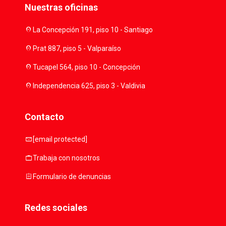
Nuestras oficinas
location_on
La Concepción 191, piso 10 - Santiago
location_on
Prat 887, piso 5 - Valparaíso
location_on
Tucapel 564, piso 10 - Concepción
location_on
Independencia 625, piso 3 - Valdivia
Contacto
mail
[email protected]
work
Trabaja con nosotros
assignment
Formulario de denuncias
Redes sociales