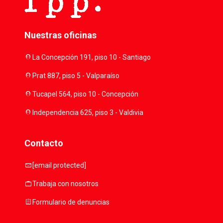
Nuestras oficinas
location_on
La Concepción 191, piso 10 - Santiago
location_on
Prat 887, piso 5 - Valparaíso
location_on
Tucapel 564, piso 10 - Concepción
location_on
Independencia 625, piso 3 - Valdivia
Contacto
mail
[email protected]
work
Trabaja con nosotros
assignment
Formulario de denuncias