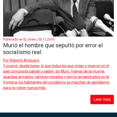
Publicado en El Libero, 03,11,2015
Murió el hombre que sepultó por error al
socialismo real
Por
Roberto Ampuero
Y ocurrió, desde luego, lo que todos los que vivían o vivieron en el
país comunista sabían o saben: sin Muro, franjas de la muerte,
guardias armados, campos minados y perros amaestrados en la
frontera, los habitantes del socialismo se marchan al capitalismo
para no volver nunca más.
Leer más