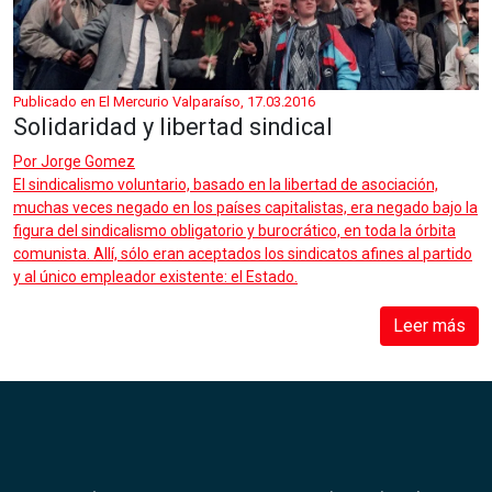
Publicado en El Mercurio Valparaíso, 17.03.2016
Solidaridad y libertad sindical
Por
Jorge Gomez
El sindicalismo voluntario, basado en la libertad de asociación,
muchas veces negado en los países capitalistas, era negado bajo la
figura del sindicalismo obligatorio y burocrático, en toda la órbita
comunista. Allí, sólo eran aceptados los sindicatos afines al partido
y al único empleador existente: el Estado.
Leer más