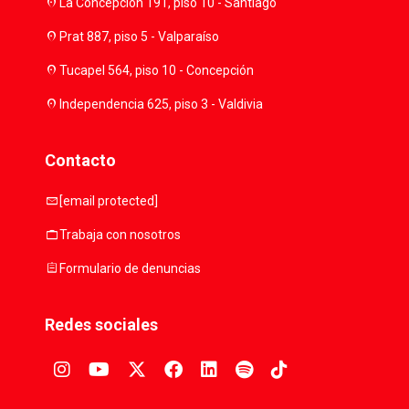
location_on
La Concepción 191, piso 10 - Santiago
location_on
Prat 887, piso 5 - Valparaíso
location_on
Tucapel 564, piso 10 - Concepción
location_on
Independencia 625, piso 3 - Valdivia
Contacto
mail
[email protected]
work
Trabaja con nosotros
assignment
Formulario de denuncias
Redes sociales