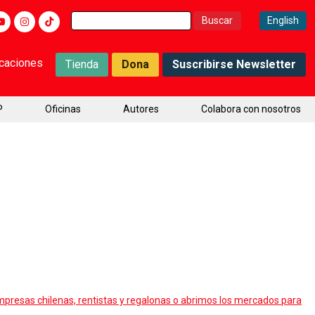
Buscar:
English
icaciones
Tienda
Dona
Suscribirse Newsletter
P
Oficinas
Autores
Colabora con nosotros
presas chilenas, rentistas y regalonas o abrimos los mercados para