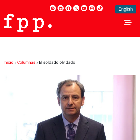
English
Inicio
»
Columnas
»
El soldado olvidado