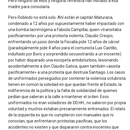
Pero ninguno de ellos y ninguna feminista han visitado a esa
madre para consolarla.
Pero Robledo no está solo. Ahí están el capitán Maturana,
condenado a 12 años por supuestamente haber impactado con
una bomba lacrimógena a Fabiola Campillai, quien «transitaba
pacíficamente» por una protesta violenta; Claudio Crespo,
enfrentando un juicio donde la Fiscalía pide 12 años de cárcel
(paradojalmente pide 4 años para el comunista Luis Castillo,
indultado por Boric y sorprendido secuestrando a un inocente)
por haber disparado una escopeta antidisturbios, lesionando
accidentalmente a don Claudio Gatica, quien también «asistía
pacíficamente» a una protesta que destruía Santiago. Los casos
de uniformados perseguidos por contener la violencia octubrista
tienen en común la soledad en que quedan frente al Estado; la
indiferencia de la política y la falta de solidaridad de quienes
pedían que salieran a la calle a mantener el orden. Esos
uniformados no eran violadores de DD.HH., no salieron por propia
voluntad y muchos estaban precariamente entrenados. El relato
de la izquierda es que no cumplieron con manuales que ni
conocían, que enfrentaron protestas pacíficas, que los
accidentes no existen y que dispararon contra inocentes que