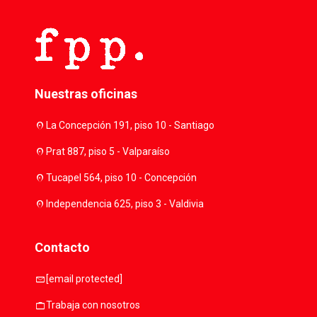
Nuestras oficinas
location_on
La Concepción 191, piso 10 - Santiago
location_on
Prat 887, piso 5 - Valparaíso
location_on
Tucapel 564, piso 10 - Concepción
location_on
Independencia 625, piso 3 - Valdivia
Contacto
mail
[email protected]
work
Trabaja con nosotros