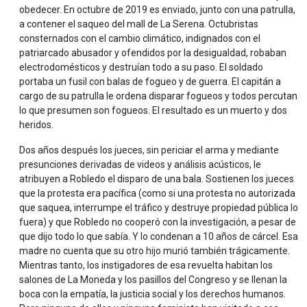
obedecer. En octubre de 2019 es enviado, junto con una patrulla,
a contener el saqueo del mall de La Serena. Octubristas
consternados con el cambio climático, indignados con el
patriarcado abusador y ofendidos por la desigualdad, robaban
electrodomésticos y destruían todo a su paso. El soldado
portaba un fusil con balas de fogueo y de guerra. El capitán a
cargo de su patrulla le ordena disparar fogueos y todos percutan
lo que presumen son fogueos. El resultado es un muerto y dos
heridos.
Dos años después los jueces, sin periciar el arma y mediante
presunciones derivadas de videos y análisis acústicos, le
atribuyen a Robledo el disparo de una bala. Sostienen los jueces
que la protesta era pacífica (como si una protesta no autorizada
que saquea, interrumpe el tráfico y destruye propiedad pública lo
fuera) y que Robledo no cooperó con la investigación, a pesar de
que dijo todo lo que sabía. Y lo condenan a 10 años de cárcel. Esa
madre no cuenta que su otro hijo murió también trágicamente.
Mientras tanto, los instigadores de esa revuelta habitan los
salones de La Moneda y los pasillos del Congreso y se llenan la
boca con la empatía, la justicia social y los derechos humanos.