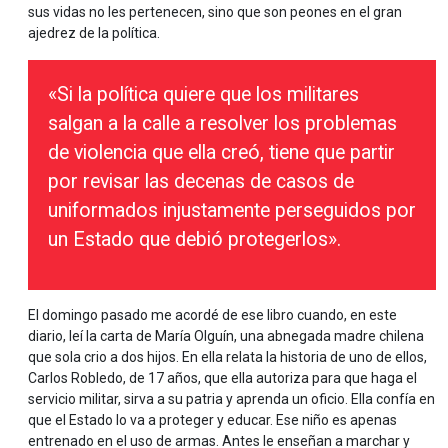
sus vidas no les pertenecen, sino que son peones en el gran
ajedrez de la política.
«Si la política quiere que los militares
salgan a la calle a resolver los problemas
de violencia que ella creó, tiene que partir
por revisar las decenas de casos de
uniformados injustamente perseguidos por
un Estado que debió protegerlos».
El domingo pasado me acordé de ese libro cuando, en este
diario, leí la carta de María Olguín, una abnegada madre chilena
que sola crio a dos hijos. En ella relata la historia de uno de ellos,
Carlos Robledo, de 17 años, que ella autoriza para que haga el
servicio militar, sirva a su patria y aprenda un oficio. Ella confía en
que el Estado lo va a proteger y educar. Ese niño es apenas
entrenado en el uso de armas. Antes le enseñan a marchar y