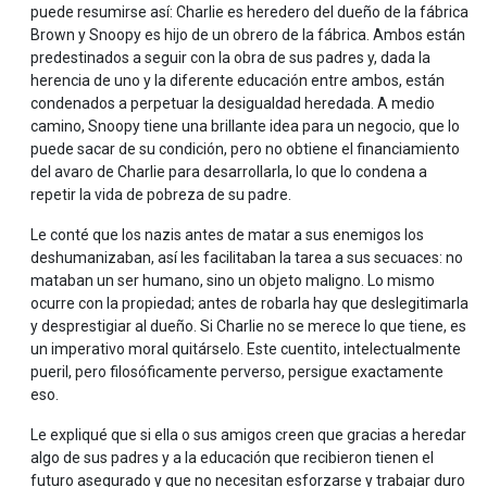
puede resumirse así: Charlie es heredero del dueño de la fábrica
Brown y Snoopy es hijo de un obrero de la fábrica. Ambos están
predestinados a seguir con la obra de sus padres y, dada la
herencia de uno y la diferente educación entre ambos, están
condenados a perpetuar la desigualdad heredada. A medio
camino, Snoopy tiene una brillante idea para un negocio, que lo
puede sacar de su condición, pero no obtiene el financiamiento
del avaro de Charlie para desarrollarla, lo que lo condena a
repetir la vida de pobreza de su padre.
Le conté que los nazis antes de matar a sus enemigos los
deshumanizaban, así les facilitaban la tarea a sus secuaces: no
mataban un ser humano, sino un objeto maligno. Lo mismo
ocurre con la propiedad; antes de robarla hay que deslegitimarla
y desprestigiar al dueño. Si Charlie no se merece lo que tiene, es
un imperativo moral quitárselo. Este cuentito, intelectualmente
pueril, pero filosóficamente perverso, persigue exactamente
eso.
Le expliqué que si ella o sus amigos creen que gracias a heredar
algo de sus padres y a la educación que recibieron tienen el
futuro asegurado y que no necesitan esforzarse y trabajar duro