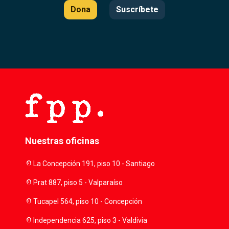
Dona
Suscríbete
Nuestras oficinas
location_on
La Concepción 191, piso 10 - Santiago
location_on
Prat 887, piso 5 - Valparaíso
location_on
Tucapel 564, piso 10 - Concepción
location_on
Independencia 625, piso 3 - Valdivia