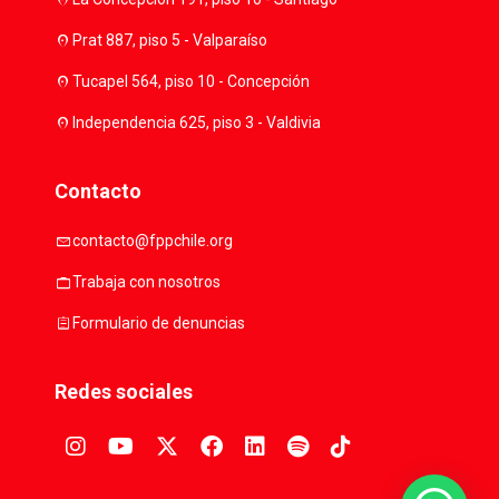
location_on
Prat 887, piso 5 - Valparaíso
location_on
Tucapel 564, piso 10 - Concepción
location_on
Independencia 625, piso 3 - Valdivia
Contacto
mail
contacto@fppchile.org
work
Trabaja con nosotros
assignment
Formulario de denuncias
Redes sociales